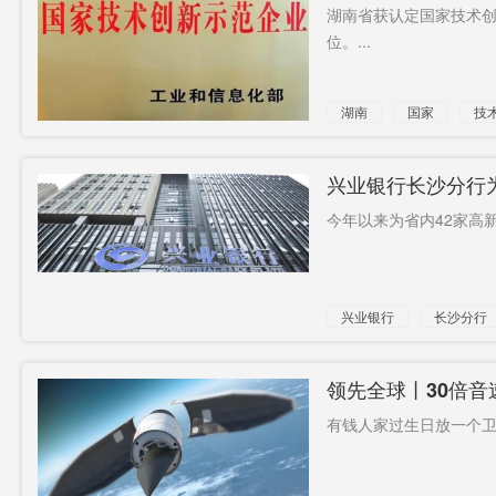
一，总数达40家
湖南省获认定国家技术创
位。...
湖南
国家
技
兴业银行长沙分行为
今年以来为省内42家高新
兴业银行
长沙分行
领先全球丨30倍音
有钱人家过生日放一个卫星