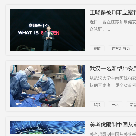
王晓麟被刑事立案
近日，曾在江苏如皋偏
众视野。...
赛麟
造车新势力
武汉一名新型肺炎
从武汉大学中南医院独家
状病毒患者，属全省首例。
武汉
一名
新
技术
美考虑限制中国从
美考虑限制中国从美获半