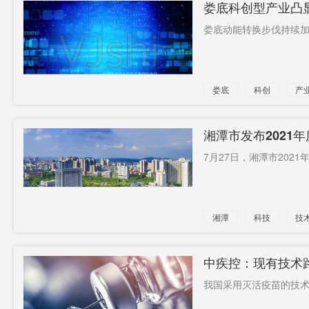
娄底科创型产业凸显
娄底动能转换步伐持续加
娄底
科创
产
湘潭市发布2021
7月27日，湘潭市2021
湘潭
科技
技
中疾控：现有技术
我国采用灭活疫苗的技术