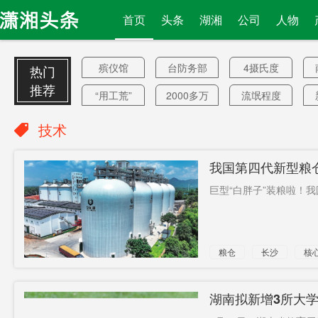
首页
头条
湖湘
公司
人物
殡仪馆
台防务部
4摄氏度
热门
门
推荐
“用工荒”
2000多万
流氓程度
户
虚假销售
干涉美大
爱妻
技术
食品
选
外企
珠澳
2亿人
我国第四代新型粮
唐佳丽
考虑交易
必须出售
技术难题
巨型“白胖子”装粮啦！我
组装
长沙两
公交互通
沙特籍枪
武广
夏杰
粮仓
长沙
核
手
航母
文化部长
君主
人士
智赋万企
病故
湖南拟新增3所大
电化学
建房证
四代机