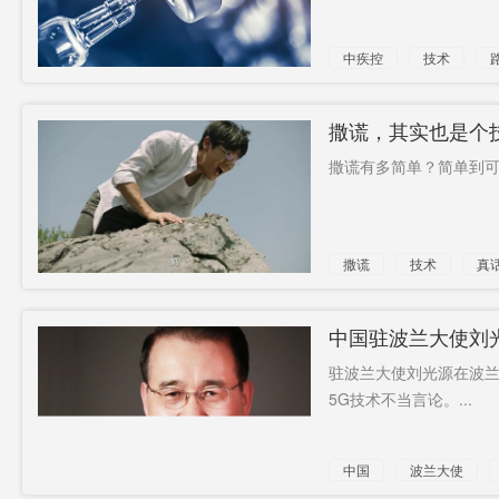
中疾控
技术
更新
撒谎，其实也是个技
撒谎有多简单？简单到可以
撒谎
技术
真
中国驻波兰大使刘光
驻波兰大使刘光源在波
5G技术不当言论。...
中国
波兰大使
华为