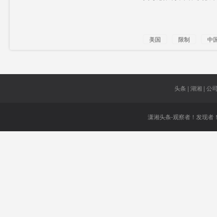
美国
限制
中
头条 | 湖湘 | 公司 
潇湘头条-观察者！发现者