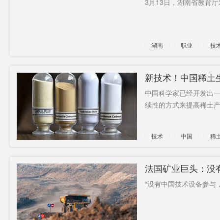
3月13日，湖南省教育厅
服务收入
保荐人
造富盛宴
将率团访
四面楚歌
禹新荣
湖南
职业
技
台
专业
规模化
放弃
东吴证券
拉布
华美兴泰
新技术！中国稀土
中国科学家已经开发出
图系统
下沉
续性的方式来提高稀土产量
技术
中国
稀
法国矿业巨头：没
利
“没有中国技术设备参与，