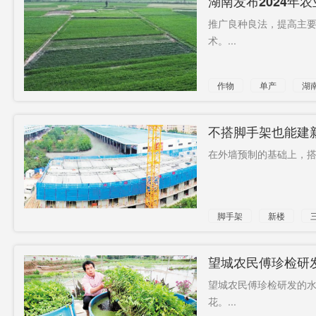
湖南发布2024年
推广良种良法，提高主要
术。...
作物
单产
湖
不搭脚手架也能建新
在外墙预制的基础上，搭
脚手架
新楼
望城农民傅珍检研发
望城农民傅珍检研发的水
花。...