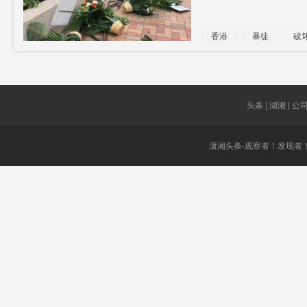
香港
暴徒
破
被斥
丧心病狂
头条 | 湖湘 | 公司 
潇湘头条-观察者！发现者