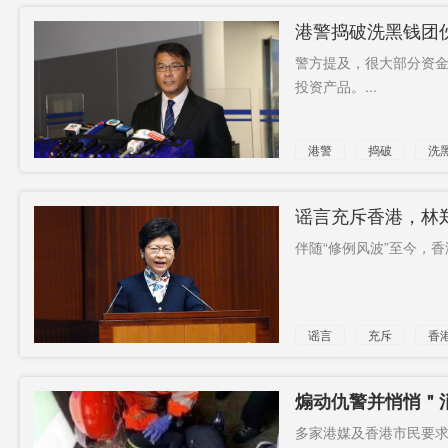
港警捣破洗黑钱团伙
警方提及，很大部分资金
投资产品。...
港警
捣破
洗
筹款平台
谣言充斥香港，林
伴随“修例风波”至今，香
谣言
充斥
香
煽动仇警并悄悄＂
多家港媒及香港市民要求