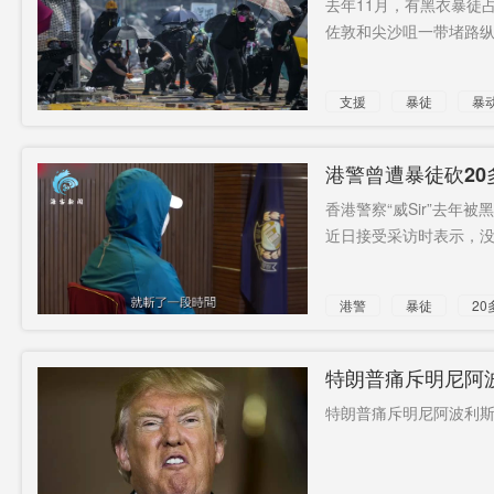
去年11月，有黑衣暴徒
佐敦和尖沙咀一带堵路纵
邸慧清
本月30日
导弹驱逐
起
舰
湘消费电
贫困户受
郑律成
支援
暴徒
暴
子券
益
乔丹+图形
失业
全球顶尖
应用程序
高通
道林古镇
港警曾遭暴徒砍20
香港警察“威Sir”去年
香港电台
三个
近日接受采访时表示，没
港警
暴徒
20
特朗普痛斥明尼阿
特朗普痛斥明尼阿波利斯