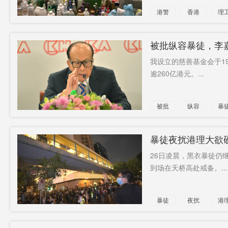
港警
香港
理
暴徒
被批纵容暴徒，李
我设立的慈善基金会于1
逾260亿港元。...
被批
纵容
暴
暴徒夜扰港理大欲
26日凌晨，黑衣暴徒仍
到场在天桥高处戒备。...
暴徒
夜扰
港
防暴警
戒备