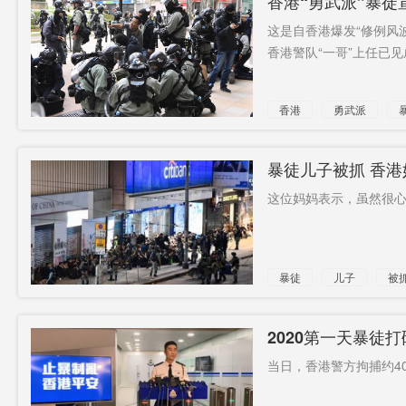
香港“勇武派”暴徒
这是自香港爆发“修例风波
香港警队“一哥”上任已见成
香港
勇武派
暴徒儿子被抓 香
这位妈妈表示，虽然很心
暴徒
儿子
被
不保释
2020第一天暴徒打
当日，香港警方拘捕约40