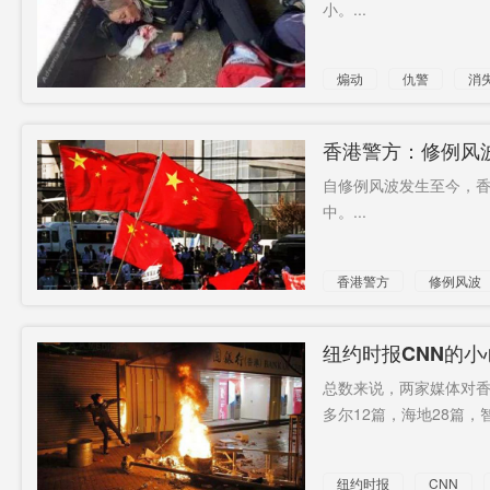
小。...
煽动
仇警
消
暴徒
香港警方：修例风波
自修例风波发生至今，香
中。...
香港警方
修例风波
暴徒
纽约时报CNN的
总数来说，两家媒体对香港
多尔12篇，海地28篇，智利
纽约时报
CNN