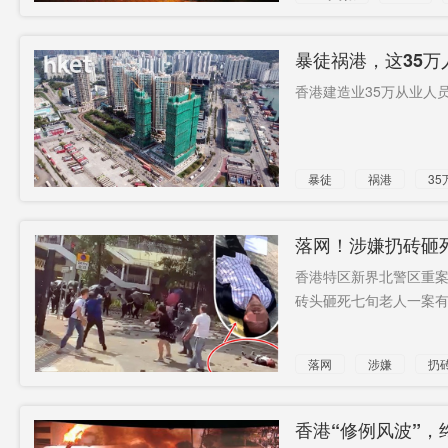
暴徒
暴徒祸港，这35万
香港建造业35万从业人
暴徒
祸港
35
失业
落网！涉嫌扔砖砸死
香港特区新界北警区重案组
砖头砸死七旬老人一案有关
落网
涉嫌
扔
暴徒
被捕
香港“修例风波”