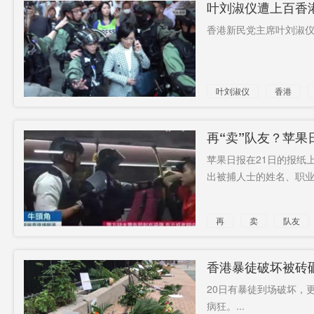
叶刘淑仪遭上百香
香港新民党主席叶刘淑仪
叶刘淑仪
香港
解救
再“卖”队友？苹果
苹果日报在21日的报纸
出被捕人士的姓名、职业及
再
卖
队友
暴徒
名单
香
香港暴徒破坏被砖
20日有暴徒到场破坏，
病狂。...