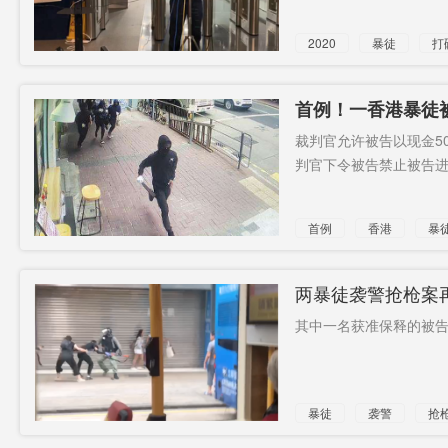
2020
暴徒
打
400人
首例！一香港暴徒
裁判官允许被告以现金5
判官下令被告禁止被告进入
首例
香港
暴
两暴徒袭警抢枪案
其中一名获准保释的被告
暴徒
袭警
抢
通缉