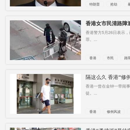
特朗普
抢劫
香港女市民清路障
动罪
香港警方5月26日表示
罪。...
香港
市民
路
暴动罪
隔这么久 香港“修
香港一曾在金钟一带闹事
徒。...
香港
修例风波