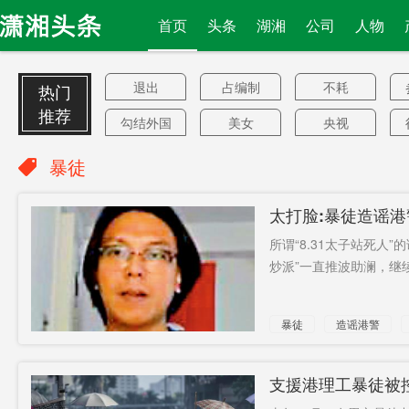
首页
头条
湖湘
公司
人物
退出
占编制
不耗
热门
推荐
勾结外国
美女
央视
势力
骗取
超大挖
嗯
暴徒
前总统
远程导弹
三菱重工
太打脸:暴徒造谣港
合作
武陵大桥
美华盛顿
Triller
所谓“8.31太子站死人
州
坠湖案
印控克什
亚太经合
炒派”一直推波助澜，继续
米尔
组织
望之生畏
自然
三期
暴徒
造谣港警
排片费
城际列车
冈萨雷斯
联姻
中国新冠
两种
支援港理工暴徒被
疫苗
电子发票
李湘直播
治愈