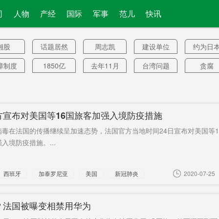
司
人物
产经
国际
军事
范儿
快讯
湘股
话题居然
周志凯
建设单位
约为日
流感
障制度
1850亿
去年11月
台湾问题
贪腐
率极低
当场
企稳回升
疫苗外交
草原之
赣铁路
高层次人
抽检
大幅降价
研发中
方宣布对美国等16国旅客加强入境防疫措施
才
口服
湘菜馆
金融创新
终身成就
人均存
病毒在法国的传播继续呈加速态势，法国官方当地时间24日宣布对美国等1
奖
经验
抗议大选
陈静
刘作虎
新一代
入境防疫措施。...
弹头
可靠伙
页岩气开
优师计划
曹普华
江蕙发
西班牙
加泰罗尼亚
美国
新冠肺炎
2020-07-25
伴
发
4艘
房租
支持中企
网络小额
境外企
贷款
快解决
两针价格
席位
传媒集团
长沙市
？法国被曝变相禁用华为
育局
区国
“傻帽儿”
12个
还款
阿尔茨