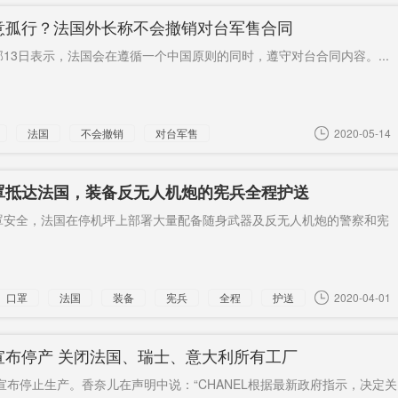
意孤行？法国外长称不会撤销对台军售合同
13日表示，法国会在遵循一个中国原则的同时，遵守对台合同内容。...
法国
不会撤销
对台军售
2020-05-14
罩抵达法国，装备反无人机炮的宪兵全程护送
罩安全，法国在停机坪上部署大量配备随身武器及反无人机炮的警察和宪
口罩
法国
装备
宪兵
全程
护送
2020-04-01
宣布停产 关闭法国、瑞士、意大利所有工厂
L 宣布停止生产。香奈儿在声明中说：“CHANEL根据最新政府指示，决定关