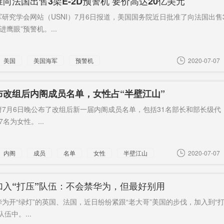
向法国出售3架E-2D预警机 要价高达20亿美元
研究学会网站（USNI）7月6日报道，美国国务院近日批准了向法国出售
先进鹰眼”预警机。...
美国
美国海军
预警机
2020-07-07
布改组后内阁成员名单，女性占“半壁江山”
府7月6日晚公布了改组后新一届内阁成员名单，包括31名部长和部长级代
名为女性。...
内阁
成员
名单
女性
半壁江山
2020-07-07
加入“打压”队伍：不会禁华为，但最好别用
为开“绿灯”的英国、法国，近日纷纷紧跟“老大哥”美国的步伐，加入到“
伍中。...