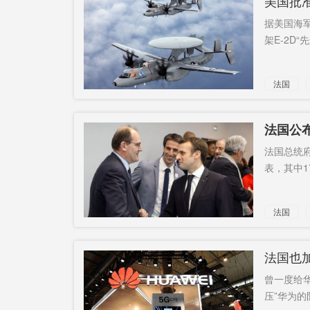
美国批准
据美国海军
架E-2D“
法国
法国公
法国总统
表，其中17
法国
法国也
曾一度给华
压”华为的队