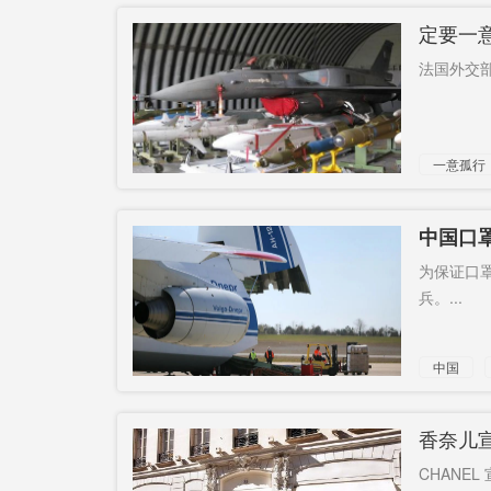
定要一
法国外交部
一意孤行
中国口
为保证口
兵。...
中国
香奈儿
CHANE