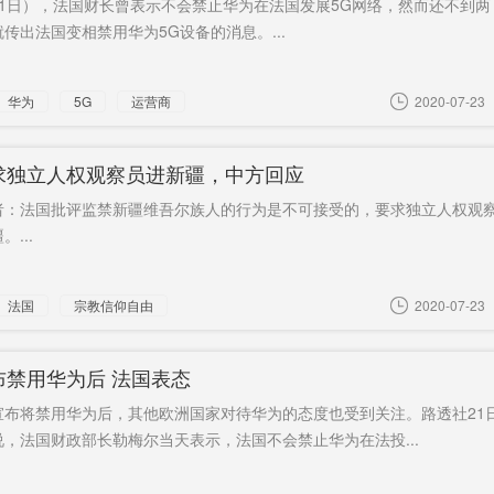
21日），法国财长曾表示不会禁止华为在法国发展5G网络，然而还不到两
默
传出法国变相禁用华为5G设备的消息。...
密接
统一要求
自曝
呵斥大法
取消设
官
处理
共产主义
中介
高盐饮食
92%
华为
5G
运营商
2020-07-23
功能
“美国之音”
社会保障
持BNO护
强硬
卡
照
合规
清路障
长沙检察
反威胁
大型基
求独立人权观察员进新疆，中方回应
官
软件
者：法国批评监禁新疆维吾尔族人的行为是不可接受的，要求独立人权观
...
法国
宗教信仰自由
2020-07-23
布禁用华为后 法国表态
宣布将禁用华为后，其他欧洲国家对待华为的态度也受到关注。路透社21
，法国财政部长勒梅尔当天表示，法国不会禁止华为在法投...