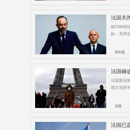
法国关
据CNN
始，关闭全
菲利普
法国确诊
法国新冠肺
国文化部长
法国
法国已