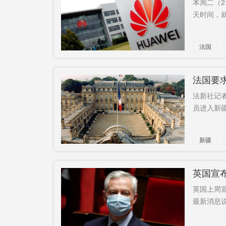
本周二（
天时间，就
地方总站
P2P网贷
先锋
土耳其央
员
法国
行
抑制剂
违规宣传
肾
祁阳
过于乐观
法国要
法新社记
大比武
陈竞
员进入新疆。
新疆
英国宣
英国上周
最新消息说