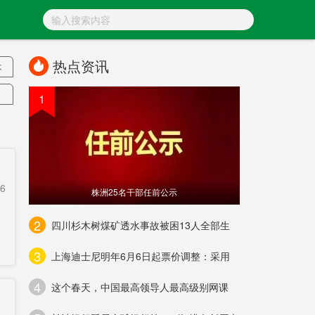
热点资讯
本
1
子
心
款
6
株洲25名干部任前公示
核
2
四川杉木树煤矿透水事故被困13人全部生
3
上海迪士尼明年6月6日起票价调整：采用
业
4
教
这个春天，中国最高领导人最高级别网课
海