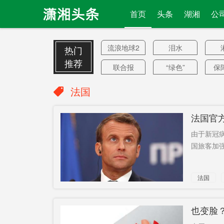
首页
头条
湖湘
公
流浪地球2
泪水
热门
推荐
联合报
“绿色”
保
让步
对中国依
概
法国
赖
共批准用
田玉龙
长
法国官
地
禁止新建
富二代
由于新冠
政府党组
三等功
国旅客加强
成员
良田
20周年
更
法国
万芙路
统俄党
AK-47
面临敲打
尽
也变脸
英国专家
火箭炮
疫