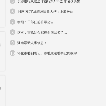
5
长沙银行跃居全球银行第163位 排名创历史
立
6
14座“双万”城市居民收入榜：上海居首
7
衡阳：干部任前公示公告
8
这次，该轮到合肥在全国出名了…
础
9
湖南最新人事信息！
察
10
怀化市委副书记、市委政法委书记周振宇
日