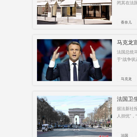
闭其在法国
香奈儿
所有工厂
马克龙
法国总统
于“战争状
马克龙
法国卫
据法新社
人担忧”，“
法国