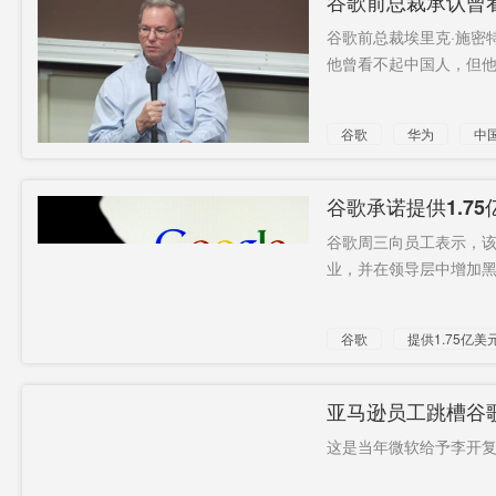
谷歌前总裁承认曾
谷歌前总裁埃里克·施密
他曾看不起中国人，但他
谷歌
华为
中
谷歌承诺提供1.7
谷歌周三向员工表示，该
业，并在领导层中增加黑人
谷歌
提供1.75亿美
亚马逊员工跳槽谷
这是当年微软给予李开复