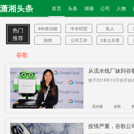
首页
头条
湖湘
公司
人物
8年政治稳
中非经贸
私人
热门
定
推荐
病情
公司工作
2名士兵受
伤
散发
全职太太
美国遣返
谷歌
十三届
抽脂
高院
从流水线厂妹到谷
2008年金
二读
涉企案件
她于2018年10月份开始
融危机
科茨
德方纳米
蔚来
第一
归
停休
流水线
谷歌
扶贫电站
宝藏
拒处理
旅行禁令
禁蒙面法
美国贸易
王薇薇
疫情严重，谷歌公
继续
代表
揭老底
端午档
湖南洞口