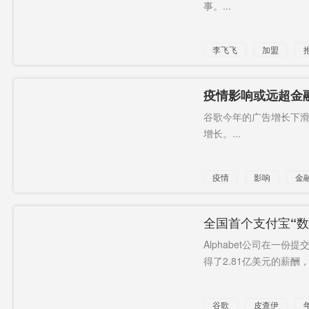
事。...
李飞飞
加盟
AI
首席科学家
疫情影响或远超金
牌
谷歌今年的广告增长下滑
增长。...
疫情
影响
金
全国首个支付宝“
Alphabet公司在一
得了2.81亿美元的薪酬
谷歌
皮查伊