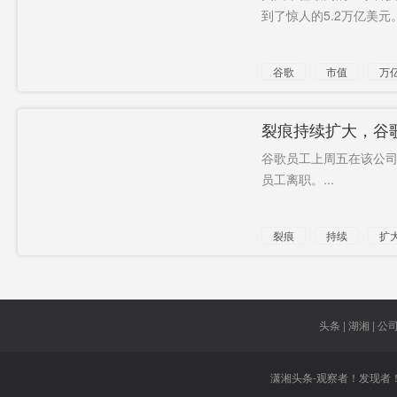
到了惊人的5.2万亿美元。.
谷歌
市值
万
科技巨头
裂痕持续扩大，谷
谷歌员工上周五在该公
员工离职。...
裂痕
持续
扩
行为
头条 | 湖湘 | 公司 
潇湘头条-观察者！发现者