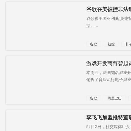
谷歌在美被控非法
位置数据
谷歌被美国亚利桑那州
据。...
谷歌
被控
非
数据
游戏开发商育碧起
本周五，法国知名游戏
销售了育碧流行电子游戏的
谷歌
阿里巴巴
李飞飞加盟推特董
学家
5月12日，社交媒体巨头