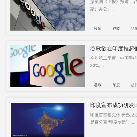
据英国《卫报》报道，谷
家）办公。...
亟需
世界旅游
徐特立
组织
联邦法院
英国人群
纠结
疫情
谷歌
华
中
新冠肺炎
新冷战
一厢情愿
华南市场
试剂盒
煤价
影厅
谷歌欲在印度推超
今年第二季度，中国手机
23000箱
巴以关系
20%。...
谷歌
印度
超
印度宣布成功研发国
印度首富穆克什·安巴尼
是百分百“印度制造”。...