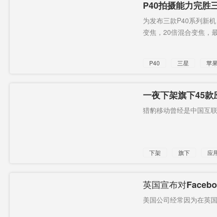
P40拍摄能力完胜
GMS
为发布三款P40系列新机
变焦，20倍混合变焦，最高
P40
三星
苹
谷歌
GMS
一夜下架旗下45款
猎豹移动曾经是中国互联
下架
旗下
应
钻空子
英国宣布对Face
美国公司经常因为在英国