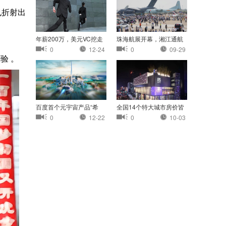
也折射出
年薪200万，美元VC挖走
珠海航展开幕，湘江通航
我的员工
小镇首次亮相珠
0
12-24
0
09-29
验 。
百度首个元宇宙产品“希
全国14个特大城市房价皆
壤”正式开放内
过万：杭州最高
0
12-22
0
10-03