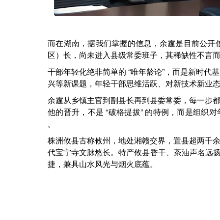
而在湖南，据我们掌握的信息，余霆是目前公开信
区）长，尚未进入县级常委班子，其稀缺性不言
干部年轻化绝非简单的 “唯年龄论”，而是新时代
兴等新课题，年轻干部思维活跃、对新技术新业
余霆从乡镇主官到副县长再到县委常委，每一步都
他的晋升，不是 “破格提拔” 的特例，而是组
。
株洲攸县古称攸州，
地处湘赣交界，置县超两千余
代宝宁寺文脉悠长。特产攸县香干、茶油声名远
捷，兼具山水风光与烟火底蕴。