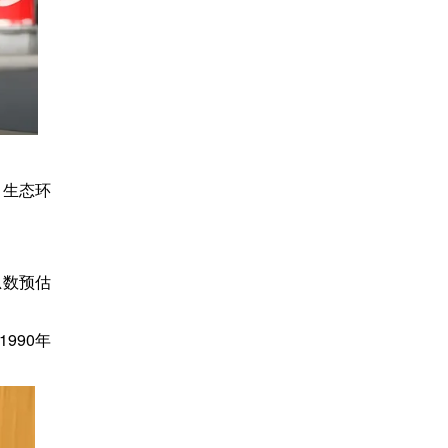
、生态环
总数预估
990年