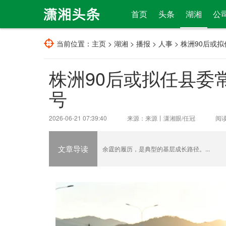
首页
头条
湖湘
公
当前位置：
主页
>
湖湘
>
播报
>
人事
> 株洲90后或
株洲90后或拟任县委
号
2026-06-21 07:39:40
来源：来源丨潇湘眼/任冠
阅
文章导读
余霆的履历，是典型的基层成长路径。...