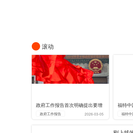
习近平在湖南长沙市考察调研
滚动
政府工作报告首次明确提出要增
福特中
强主流媒体国际传播能力！
将退休
政府工作报告
福特中
2026-03-05
增强
传播
刚上线的
主流媒体
杨美虹