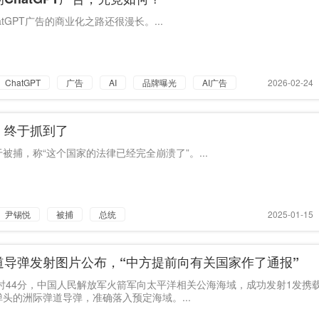
广告
atGPT广告的商业化之路还很漫长。...
高频投诉
案例
ChatGPT
广告
AI
品牌曝光
AI广告
2026-02-24
，终于抓到了
被捕，称“这个国家的法律已经完全崩溃了”。...
尹锡悦
被捕
总统
2025-01-15
道导弹发射图片公布，“中方提前向有关国家作了通报”
8时44分，中国人民解放军火箭军向太平洋相关公海海域，成功发射1发携
头的洲际弹道导弹，准确落入预定海域。...