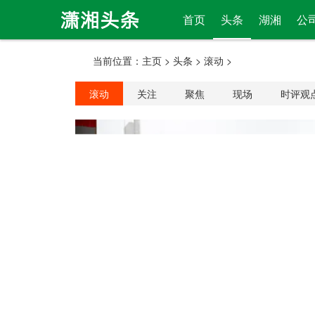
首页
头条
湖湘
公
当前位置：
主页
>
头条
>
滚动
>
滚动
关注
聚焦
现场
时评观