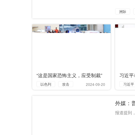
洲际
“这是国家恐怖主义，应受制裁”
习近平
以色列
攻击
习近平
2024-09-20
谴责
长沙
外媒：
国家恐怖主义
调研
制裁
报道提到，