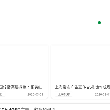
国传播高层调整：杨美虹
上海发布广告宣传合规指南 梳
，李方方接任
18类高频投诉案例助企业“避坑”
国
上海发布
2026-03-03
2026-03-0
高层
广告宣传
ChatGPT广告，究竟如何？
合规指南