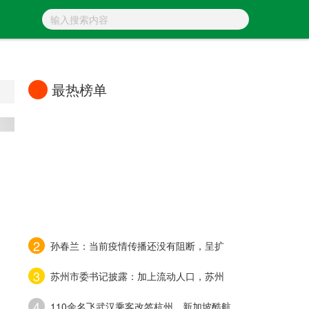
最热榜单
1
四川杉木树煤矿透水事故被困13人全部生
2
孙春兰：当前疫情传播还没有阻断，呈扩
3
苏州市委书记披露：加上流动人口，苏州
4
110余名飞武汉乘客改签杭州，新加坡酷航