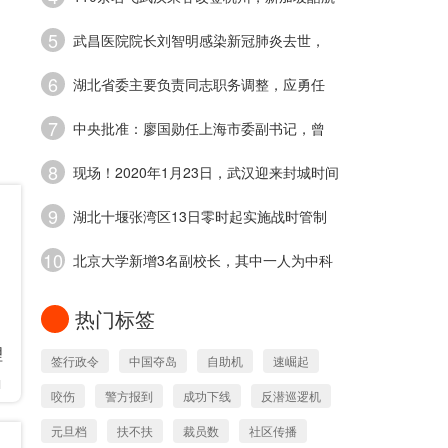
5
武昌医院院长刘智明感染新冠肺炎去世，
6
湖北省委主要负责同志职务调整，应勇任
7
中央批准：廖国勋任上海市委副书记，曾
8
现场！2020年1月23日，武汉迎来封城时间
9
湖北十堰张湾区13日零时起实施战时管制
10
北京大学新增3名副校长，其中一人为中科
热门标签
理
签行政令
中国夺岛
自助机
速崛起
1
咬伤
警方报到
成功下线
反潜巡逻机
元旦档
扶不扶
裁员数
社区传播