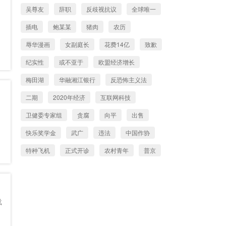
吴尊友
辞职
反歧视抗议
全球唯一
插电
鲍某某
猪肉
农历
辱华漫画
女副庭长
花费14亿
致歉
纪实性
或不亚于
欧盟经济增长
梅田湖
华融湘江银行
反恐怖主义法
二期
2020年经济
互联网科技
卫健委专家组
贪腐
向平
出售
快乐奖学金
武广
违法
中国作协
特种飞机
正式开诊
农村青年
普京
疑似侵入
中国游泳协会
父亲
彭子晟
主题论坛
欺骗民众
2.85万人
载
前政府高官
兴联路
国补
批拜登文章
廖莎
宿舍
暂停
五爷拌面