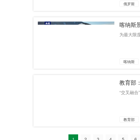
俄罗斯
面世
喀纳斯
为最大限
喀纳斯
教育部
“交叉融合”
教育部
1
2
3
4
5
6