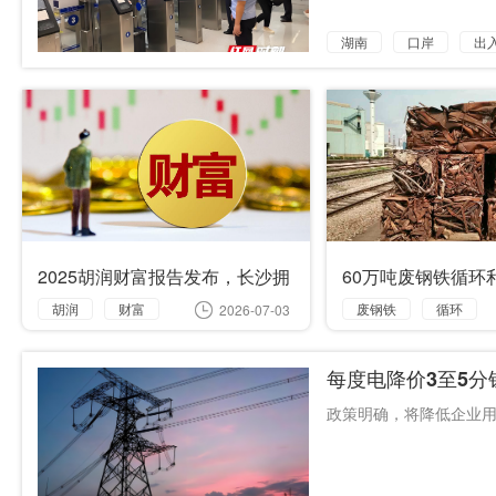
湖南
口岸
出
2025胡润财富报告发布，长沙拥
60万吨废钢铁循环
有600万元资产家庭超1.7万户
投产
胡润
财富
废钢铁
循环
2026-07-03
长沙
资产
利用
湘潭
每度电降价3至5
家庭
政策明确，将降低企业用能