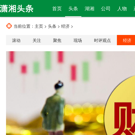
首页
头条
湖湘
公司
人物
当前位置：
主页
>
头条
>
经济
>
滚动
关注
聚焦
现场
时评观点
经济