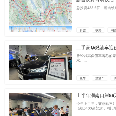
蓝思科技
总投资433.6亿！黔吉铁
鸣鸣很忙
黔吉
铁路
湘
二手豪华燃油车迎
曾经以高保值率著称的
水。...
豪华
燃油车
上半年湖南口岸86
今年上半年，该总站累计
飞机5400余架次，同比增长