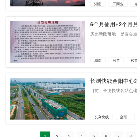
湖南
工商业
6个月使用+2个
房票新政落地，是否会重
湖南
房票
楼
长浏快线金阳中心
目前，长浏快线各站点建
长浏快线
金阳
1
2
3
4
5
6
7
8