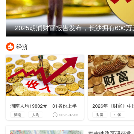
2025胡润财富报告发布，长沙拥有600万
经济
湖南人均19802元！31省份上半
2026年《财富》中
年人均可支配收入公布
湖南9家企业上榜
湖南
人均
财富
中国
2026-07-23
省份
可支配
湖南
企业
黔吉铁路可研获批，
收入
湖南钢铁