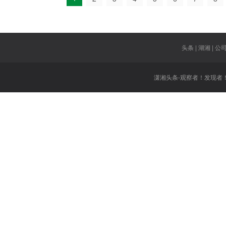
头条 | 湖湘 | 公司 
潇湘头条-观察者！发现者