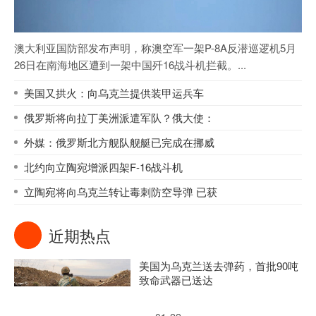
澳大利亚国防部发布声明，称澳空军一架P-8A反潜巡逻机5月
26日在南海地区遭到一架中国歼16战斗机拦截。...
美国又拱火：向乌克兰提供装甲运兵车
俄罗斯将向拉丁美洲派遣军队？俄大使：
外媒：俄罗斯北方舰队舰艇已完成在挪威
北约向立陶宛增派四架F-16战斗机
立陶宛将向乌克兰转让毒刺防空导弹 已获
近期热点
美国为乌克兰送去弹药，首批90吨
致命武器已送达