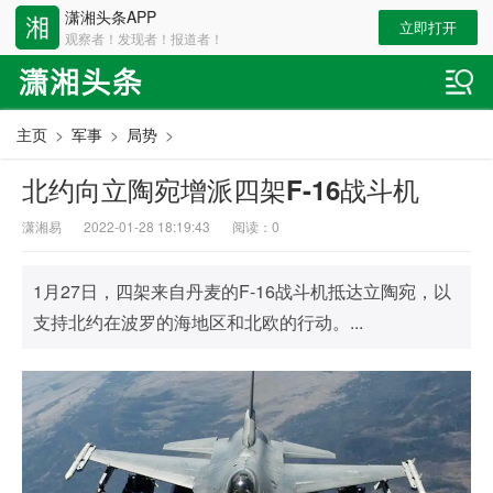
潇湘头条APP
立即打开
观察者！发现者！报道者！
主页
>
军事
>
局势
>
北约向立陶宛增派四架F-16战斗机
潇湘易
2022-01-28 18:19:43
阅读：
0
1月27日，四架来自丹麦的F-16战斗机抵达立陶宛，以
支持北约在波罗的海地区和北欧的行动。...