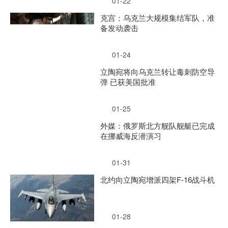
01-22
克宫：乌克兰大规模集结军队，准
备发动袭击
01-24
立陶宛将向乌克兰转让毒刺防空导
弹 已获美国批准
01-25
外媒：俄罗斯北方舰队舰艇已完成
在挪威海反潜演习
01-31
北约向立陶宛增派四架F-16战斗机
01-28