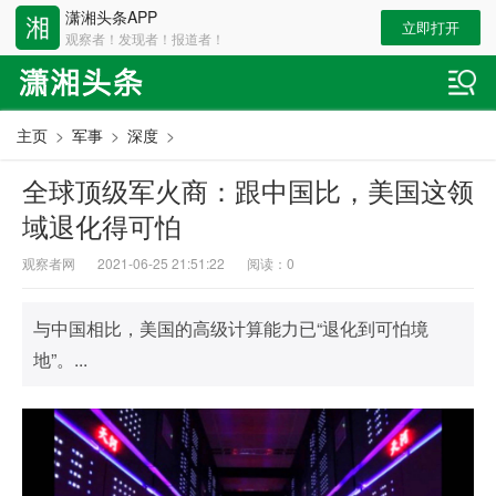
潇湘头条APP
立即打开
观察者！发现者！报道者！
主页
>
军事
>
深度
>
全球顶级军火商：跟中国比，美国这领
域退化得可怕
观察者网
2021-06-25 21:51:22
阅读：
0
与中国相比，美国的高级计算能力已“退化到可怕境
地”。...