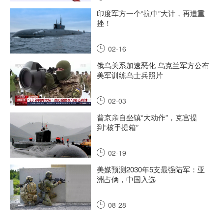
印度军方一个“抗中”大计，再遭重
挫！
02-16
俄乌关系加速恶化 乌克兰军方公布
美军训练乌士兵照片
02-03
普京亲自坐镇“大动作”，克宫提
到“核手提箱”
02-19
美媒预测2030年5支最强陆军：亚
洲占俩，中国入选
08-28