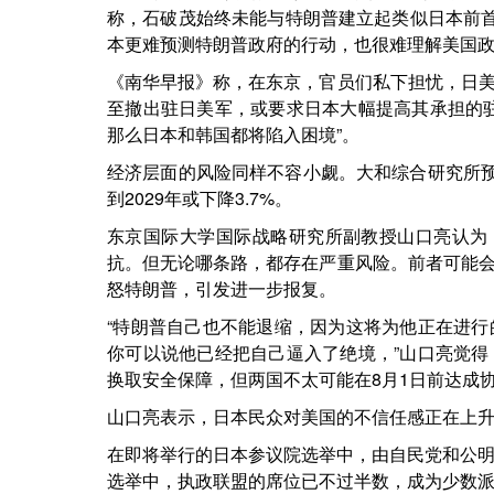
称，石破茂始终未能与特朗普建立起类似日本前首
本更难预测特朗普政府的行动，也很难理解美国
《南华早报》称，在东京，官员们私下担忧，日
至撤出驻日美军，或要求日本大幅提高其承担的
那么日本和韩国都将陷入困境”。
经济层面的风险同样不容小觑。大和综合研究所预计
到2029年或下降3.7%。
东京国际大学国际战略研究所副教授山口亮认为
抗。但无论哪条路，都存在严重风险。前者可能
怒特朗普，引发进一步报复。
“特朗普自己也不能退缩，因为这将为他正在进
你可以说他已经把自己逼入了绝境，”山口亮觉
换取安全保障，但两国不太可能在8月1日前达成
山口亮表示，日本民众对美国的不信任感正在上升
在即将举行的日本参议院选举中，由自民党和公明
选举中，执政联盟的席位已不过半数，成为少数