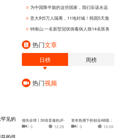
为中国降半旗的这些国家，我们应该永远
意大利5万人隔离，11地封城！韩国5天激
增
钟南山:一名新型冠状病毒病人致14名医务
热门
文章
日榜
周榜
热门
视频
论罕见的
领先全球丨30倍音速的JF-
资本热潮下的创业AB面：
22：中国高超音速
茶颜悦色认怂，
0
12-29
0
10-09
利益的战