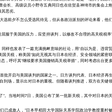
调查会长、高级议员小野寺五典同日也在佐贺县神埼市的集会上
极其恶劣。
日大选前夕不怎么受选民待见，但从各政治派别的评论来看，他
能屈服于美国的压力，应坚持谈判，以修改不合理的高关税税率
》同样也发表了一篇充满挑衅意味的社论，用“自以为是、违背
美国关税，称美国“如此无视其与日本在经济、安全领域的紧密
姿态，呼吁其“继续要求美国撤销高关税举措”，同时考虑出台更
府是首批开启与美国谈判的国家之一。日方谈判代表、日本经济再
亲自到场，显示出对日本的重视。但随着谈判推进，双方在关键
了”。当地时间7日，美国公布了第一批新关税，其中对日本的
我们已成敌人，”日本早稻田大学国际关系学院政治学教授重村