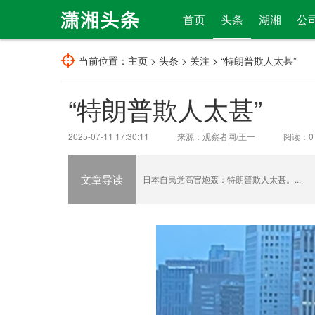
首页
头条
湖湘
公
当前位置：
主页
>
头条
>
关注
> “特朗普欺人太甚”
“特朗普欺人太甚”
2025-07-11 17:30:11
来源：观察者网/王一
阅读：
0
文章导读
日本自民党高官炮轰：特朗普欺人太甚。...