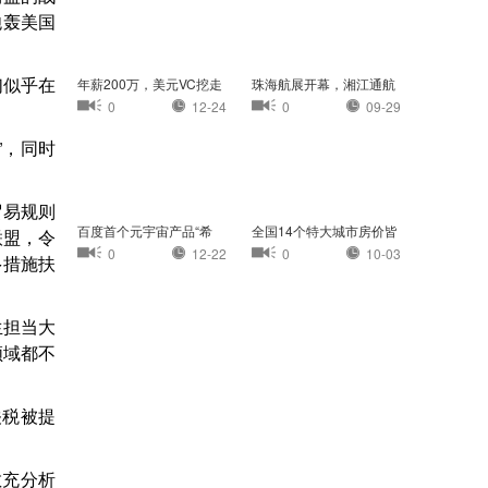
炮轰美国
们似乎在
年薪200万，美元VC挖走
珠海航展开幕，湘江通航
我的员工
小镇首次亮相珠
0
12-24
0
09-29
”，同时
贸易规则
百度首个元宇宙产品“希
全国14个特大城市房价皆
联盟，令
壤”正式开放内
过万：杭州最高
0
12-22
0
10-03
多措施扶
生担当大
领域都不
关税被提
敏充分析