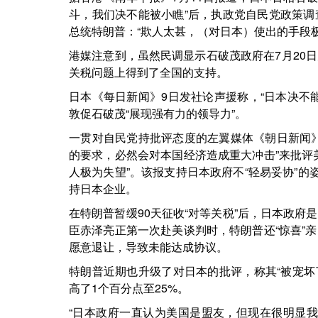
斗，我们决不能被小瞧”后，执政党自民党政策
总统特朗普：“欺人太甚，（对日本）使出的手段
港媒注意到，虽然民调显示石破茂政府在7月20
关税问题上得到了全国的支持。
日本《每日新闻》9日发社论声援称，“日本决不
敦促石破茂“展现强有力的领导力”。
一贯对自民党持批评态度的左翼媒体《朝日新闻
的要求，必然会对本国经济造成重大冲击”来批评
人极为失望”。该报支持日本政府不“轻易妥协”的
持日本企业。
在特朗普暂缓90天征收“对等关税”后，日本政
臣赤泽亮正第一次赴美谈判时，特朗普还“惊喜”
愿意退让，导致未能达成协议。
特朗普近期也升级了对日本的批评，称其“被宠坏
高了1个百分点至25%。
“日本政府一直认为美国是盟友，但现在很明显