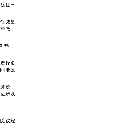
，这让日
胁削减甚
这样做，
.8%，
么选择硬
则可能激
上来说，
略让步以
的众议院