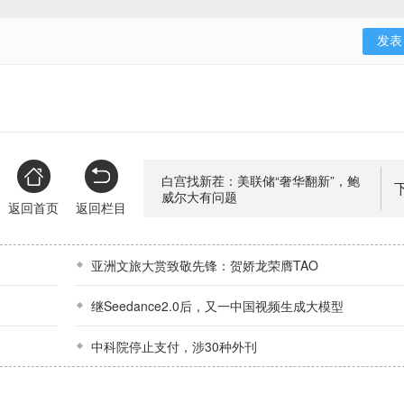
白宫找新茬：美联储“奢华翻新”，鲍
威尔大有问题
返回首页
返回栏目
亚洲文旅大赏致敬先锋：贺娇龙荣膺TAO
继Seedance2.0后，又一中国视频生成大模型
中科院停止支付，涉30种外刊