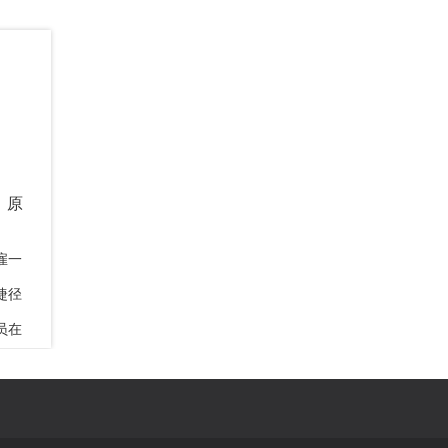
：原
雇一
捷径
员在