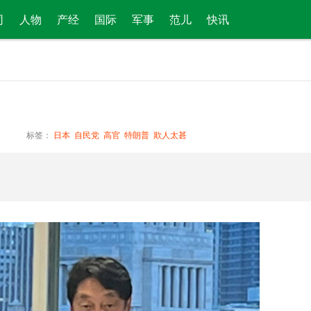
司
人物
产经
国际
军事
范儿
快讯
标签：
日本
自民党
高官
特朗普
欺人太甚