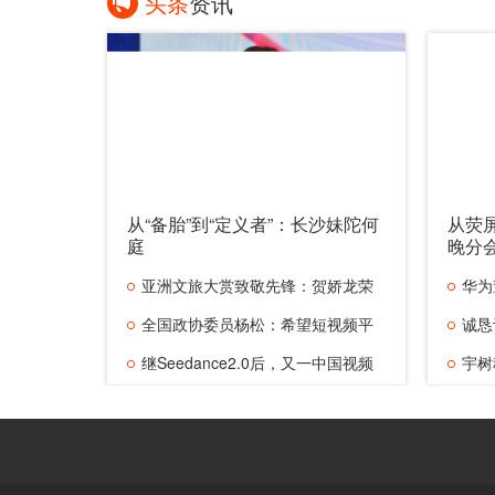
头条
资讯
从“备胎”到“定义者”：长沙妹陀何
从荧
庭
晚分
亚洲文旅大赏致敬先锋：贺娇龙荣
华为
膺TAO
全国政协委员杨松：希望短视频平
亿
诚恳
台加大
继Seedance2.0后，又一中国视频
谎：原
宇树
生成大模型
接近