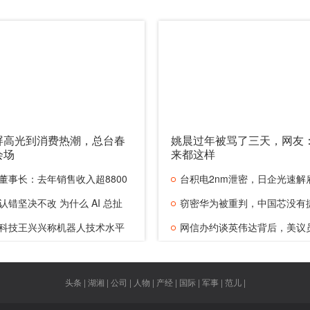
屏高光到消费热潮，总台春
姚晨过年被骂了三天，网友
会场
来都这样
董事长：去年销售收入超8800
台积电2nm泄密，日企光速解
认错坚决不改 为什么 AI 总扯
人
窃密华为被重判，中国芯没有
科技王兴兴称机器人技术水平
网信办约谈英伟达背后，美议
操弄什
头条 | 湖湘 | 公司 | 人物 | 产经 | 国际 | 军事 | 范儿 |