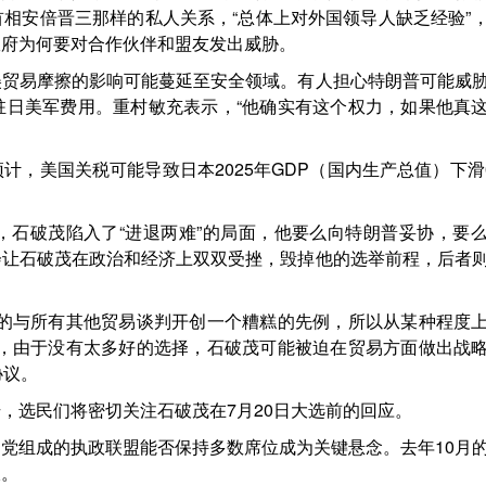
相安倍晋三那样的私人关系，“总体上对外国领导人缺乏经验”
政府为何要对合作伙伴和盟友发出威胁。
美贸易摩擦的影响可能蔓延至安全领域。有人担心特朗普可能威
驻日美军费用。重村敏充表示，“他确实有这个权力，如果他真
，美国关税可能导致日本2025年GDP（国内生产总值）下滑0
，石破茂陷入了“进退两难”的局面，他要么向特朗普妥协，要
会让石破茂在政治和经济上双双受挫，毁掉他的选举前程，后者
行的与所有其他贸易谈判开创一个糟糕的先例，所以从某种程度
得，由于没有太多好的选择，石破茂可能被迫在贸易方面做出战
协议。
，选民们将密切关注石破茂在7月20日大选前的回应。
党组成的执政联盟能否保持多数席位成为关键悬念。去年10月
派。