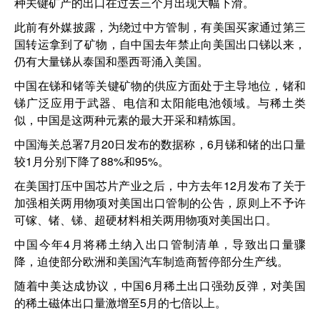
种关键矿产的出口在过去三个月出现大幅下滑。
此前有外媒披露，为绕过中方管制，有美国买家通过第三
国转运拿到了矿物，自中国去年禁止向美国出口锑以来，
仍有大量锑从泰国和墨西哥涌入美国。
中国在锑和锗等关键矿物的供应方面处于主导地位，锗和
锑广泛应用于武器、电信和太阳能电池领域。与稀土类
似，中国是这两种元素的最大开采和精炼国。
中国海关总署7月20日发布的数据称，6月锑和锗的出口量
较1月分别下降了88%和95%。
在美国打压中国芯片产业之后，中方去年12月发布了关于
加强相关两用物项对美国出口管制的公告，原则上不予许
可镓、锗、锑、超硬材料相关两用物项对美国出口。
中国今年4月将稀土纳入出口管制清单，导致出口量骤
降，迫使部分欧洲和美国汽车制造商暂停部分生产线。
随着中美达成协议，中国6月稀土出口强劲反弹，对美国
的稀土磁体出口量激增至5月的七倍以上。