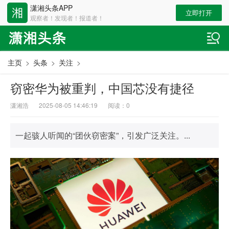
潇湘头条APP
立即打开
观察者！发现者！报道者！
主页
>
头条
>
关注
>
窃密华为被重判，中国芯没有捷径
潇湘浩
2025-08-05 14:46:19
阅读：
0
一起骇人听闻的“团伙窃密案”，引发广泛关注。...