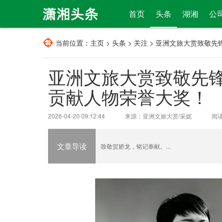
首页
头条
湖湘
公
当前位置：
主页
>
头条
>
关注
> 亚洲文旅大赏致敬先
亚洲文旅大赏致敬先锋
贡献人物荣誉大奖！
2026-04-20 09:12:44
来源：亚洲文旅大赏/采妮
阅
文章导读
致敬贺娇龙，铭记奉献。...