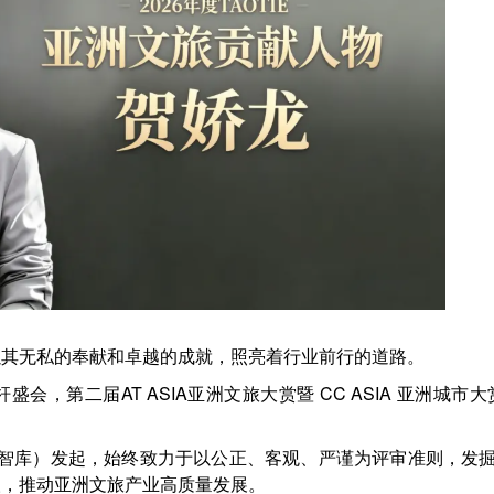
以其无私的奉献和卓越的成就，照亮着行业前行的道路。
杆盛会，第二届
AT ASIA亚洲文旅大赏暨 CC ASIA 亚洲城市大赏
饕餮智库）
发起
，
始终致力于
以公正、客观、严谨为评审准则，
发
人，推动亚洲文旅产业高质量发展。