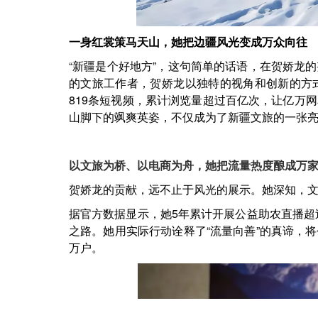
一身红裳策马天山，她把边疆风光变成万众向往
“新疆是个好地方”，这句简单的话语，在贺娇龙
的文旅工作者，贺娇龙以独特的视角和创新的方
819
条短视频，累计浏览量超过百亿次，让亿万网
山脚下的飒爽英姿，不仅成为了新疆文旅的一张
以文旅为桥
、
以电商为舟，她把流量热度酿成万
贺娇龙的贡献
，
远不止于风光的展示。她深知，
据官方数据显示，她
5年累计开展公益助农直播超
之路。她用实际行动诠释了“流量向善”的真谛，
万户。