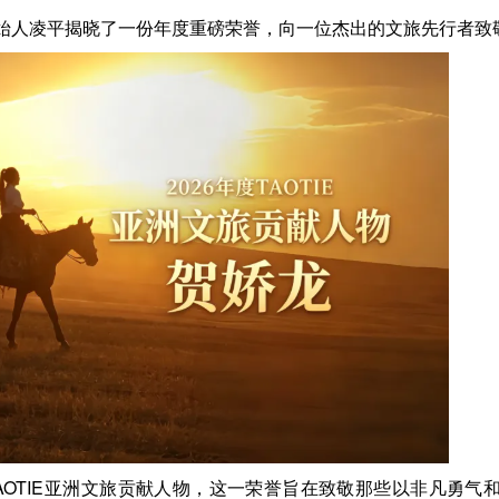
始人凌平
揭晓
了一份
年度
重磅
荣誉
，
向一位杰出的文旅先行者致
TAOTIE亚洲文旅贡献人物，这一荣誉旨在致敬那些以非凡勇气