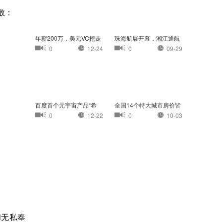
敬：
年薪200万，美元VC挖走
珠海航展开幕，湘江通航
我的员工
小镇首次亮相珠
0
12-24
0
09-29
百度首个元宇宙产品“希
全国14个特大城市房价皆
壤”正式开放内
过万：杭州最高
0
12-22
0
10-03
和无私奉