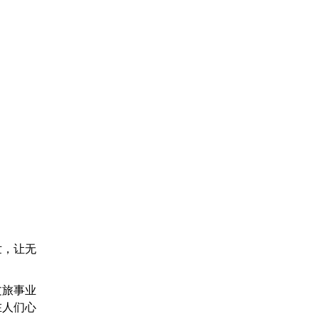
世，让无
文旅事业
在人们心