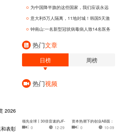
为中国降半旗的这些国家，我们应该永远
意大利5万人隔离，11地封城！韩国5天激
增
钟南山:一名新型冠状病毒病人致14名医务
热门
文章
日榜
周榜
热门
视频
 2026
领先全球丨30倍音速的JF-
资本热潮下的创业AB面：
22：中国高超音速
茶颜悦色认怂，
0
12-29
0
10-09
掘和表彰