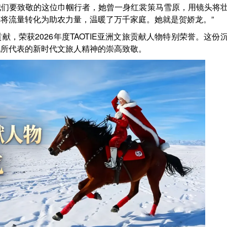
我们要致敬的这位巾帼行者，她曾一身红裳策马雪原，用镜头将
将流量转化为助农力量，温暖了万千家庭。她就是贺娇龙。”
贡献，荣获
2026年度TAOTIE亚洲文旅贡献人物特别荣誉。这份
她所代表的新时代文旅人精神的崇高致敬。