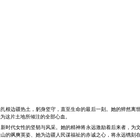
当
她扎根边疆热土，躬身坚守，直至生命的最后一刻。她的猝然离
她为这片土地所倾注的全部心血。
了新时代女性的坚韧与风采。她的精
神
将永远激励着后来者，为
天山的飒爽英姿、她为边疆人民谋福祉的赤诚之心，将永远镌刻