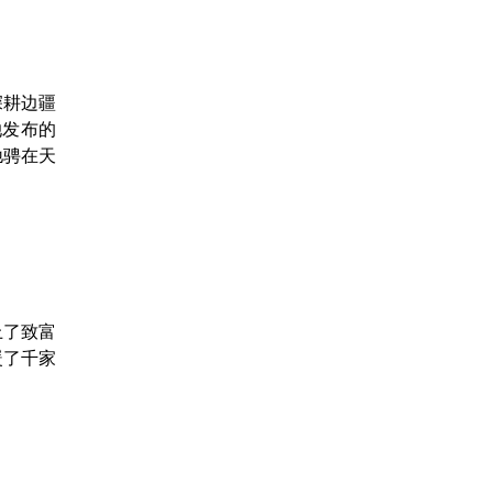
深耕边疆
她发布的
驰骋在天
上了致富
暖了千家