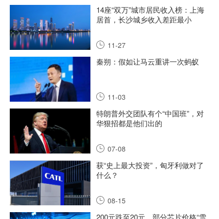
14座“双万”城市居民收入榜：上海
居首，长沙城乡收入差距最小
11-27
秦朔：假如让马云重讲一次蚂蚁
11-03
特朗普外交团队有个“中国班”，对
华狠招都是他们出的
07-08
获“史上最大投资”，匈牙利做对了
什么？
08-15
200元跌至20元，部分芯片价格“雪