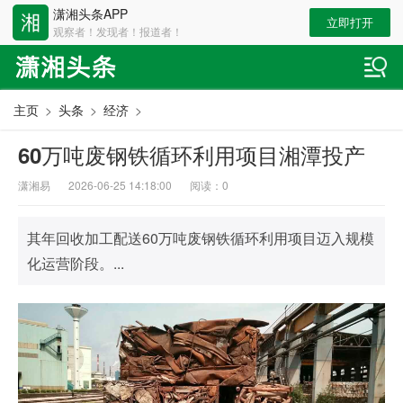
潇湘头条APP
立即打开
观察者！发现者！报道者！
主页
>
头条
>
经济
>
60万吨废钢铁循环利用项目湘潭投产
潇湘易
2026-06-25 14:18:00
阅读：
0
其年回收加工配送60万吨废钢铁循环利用项目迈入规模
化运营阶段。...