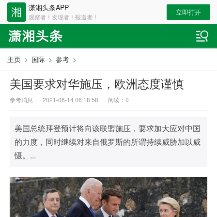
潇湘头条APP
立即打开
观察者！发现者！报道者！
主页
>
国际
>
参考
>
美国要求对华施压，欧洲态度谨慎
参考消息
2021-06-14 06:18:58
阅读：
0
美国总统拜登预计将向该联盟施压，要求加大应对中国
的力度，同时继续对来自俄罗斯的所谓持续威胁加以威
慑。...