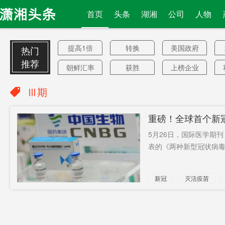
首页
头条
湖湘
公司
人物
提高1倍
转换
美国政府
热门
推荐
朝鲜汇率
获胜
上榜企业
西南空域
特变电工
独立站
Ⅲ期
再给片惹
健康保险
海上
重磅！全球首个新
怒
金竹山
审查
协调委员
5月26日，国际医学期
会
彭家声
连根拔起
书
表的《两种新型冠状病毒灭
FF91量产
解封
智库
新冠
灭活疫苗
奥迪A6 e-
健康卡绿
相机品牌
tron
码
金杯
黄金茶
工业用地
联邦法官
31年
跪杀黑人