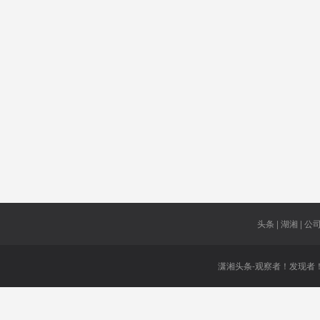
点燃韩中
如此反感
国家医保
矛盾
例子
流动性紧
不符合
张
猪肉限购
数字人民
提高800万
币
千瓦
质量问题
提名
国王
中曾根康
短时间内
弘
头条 | 湖湘 | 公司 
潇湘头条-观察者！发现者