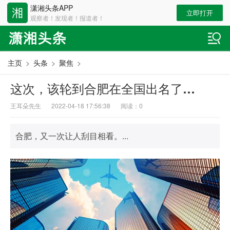
潇湘头条APP
立即打开
观察者！发现者！报道者！
主页
>
头条
>
聚焦
>
这次，该轮到合肥在全国出名了…
王耳朵先生
2022-04-18 17:56:38
阅读：
0
合肥，又一次让人刮目相看。...