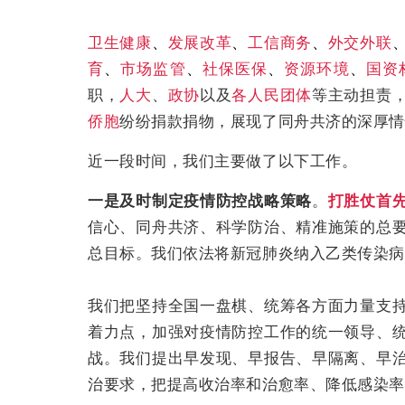
卫生健康
、
发展改革
、
工信商务
、
外交外联
育
、
市场监管
、
社保医保
、
资源环境
、
国资
职，
人大
、
政协
以及
各人民团体
等主动担责
侨胞
纷纷捐款捐物，展现了同舟共济的深厚情
近一段时间，我们主要做了以下工作。
一是
及时制定疫情防控战略策略
。
打胜仗首
信心、同舟共济、科学防治、精准施策的总
总目标。我们依法将新冠肺炎纳入乙类传染病
我们把坚持全国一盘棋、统筹各方面力量支
着力点，加强对疫情防控工作的统一领导、
战。我们提出早发现、早报告、早隔离、早
治要求，把提高收治率和治愈率、降低感染率