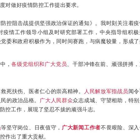
度对做好疫情防控工作提出要求。
情防控阻击战提供坚强政治保证的通知》。我时刻关注着疫
对疫情工作领导小组及时研究部署工作，中央指导组积极
级党委和政府积极作为，同时间赛跑，与病魔较量，形成了
争中，
各级党组织和广大党员
、干部冲锋在前、顽强拼搏，
了救死扶伤、医者仁心的崇高精神。
人民解放军指战员
闻令
人民的政治品格。
广大人民群众
众志成城、守望相助，特别
防控工作，展现了坚忍不拔的顽强斗志。
员
等坚守岗位、日夜值守，
广大新闻工作者
不畏艰险、深入
控作出了重大贡献。