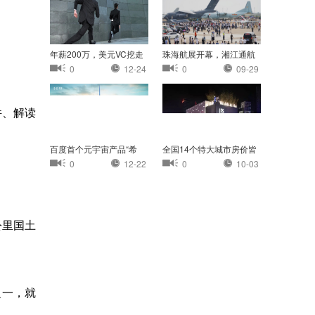
年薪200万，美元VC挖走
珠海航展开幕，湘江通航
我的员工
小镇首次亮相珠
0
12-24
0
09-29
件、解读
百度首个元宇宙产品“希
全国14个特大城市房价皆
壤”正式开放内
过万：杭州最高
0
12-22
0
10-03
公里国土
之一，就