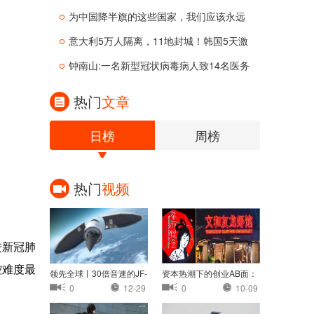
为中国降半旗的这些国家，我们应该永远
意大利5万人隔离，11地封城！韩国5天激
增
钟南山:一名新型冠状病毒病人致14名医务
热门
文章
日榜
周榜
热门
视频
进新冠肺
控难度最
领先全球丨30倍音速的JF-
资本热潮下的创业AB面：
22：中国高超音速
茶颜悦色认怂，
0
12-29
0
10-09