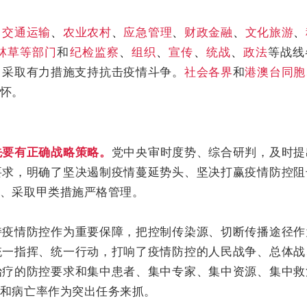
、
交通运输
、
农业农村
、
应急管理
、
财政金融
、
文化旅游
、
林草等部门
和
纪检监察
、
组织
、
宣传
、
统战
、
政法
等战线
，采取有力措施支持抗击疫情斗争。
社会各界
和
港澳台同胞
怀。
先要有正确战略策略。
党中央审时度势、综合研判，及时提
要求，明确了坚决遏制疫情蔓延势头、坚决打赢疫情防控阻
、采取甲类措施严格管理。
持疫情防控作为重要保障，把控制传染源、切断传播途径作
统一指挥、统一行动，打响了疫情防控的人民战争、总体战
治疗的防控要求和集中患者、集中专家、集中资源、集中救
和病亡率作为突出任务来抓。