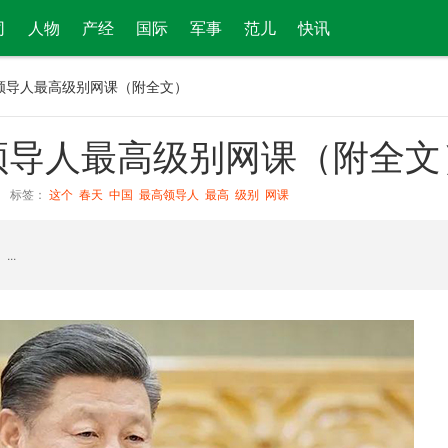
司
人物
产经
国际
军事
范儿
快讯
领导人最高级别网课（附全文）
领导人最高级别网课（附全文
标签：
这个
春天
中国
最高领导人
最高
级别
网课
..