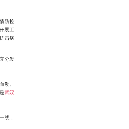
情防控
开展工
抗击病
充分发
而动、
是
武汉
一线，