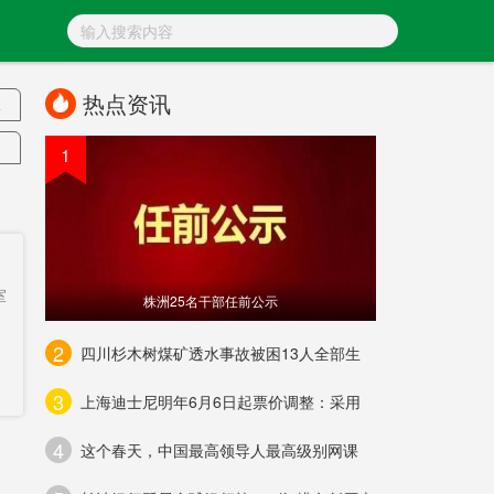
热点资讯
元
1
战
道
万
室
株洲25名干部任前公示
2
四川杉木树煤矿透水事故被困13人全部生
元
3
上海迪士尼明年6月6日起票价调整：采用
4
这个春天，中国最高领导人最高级别网课