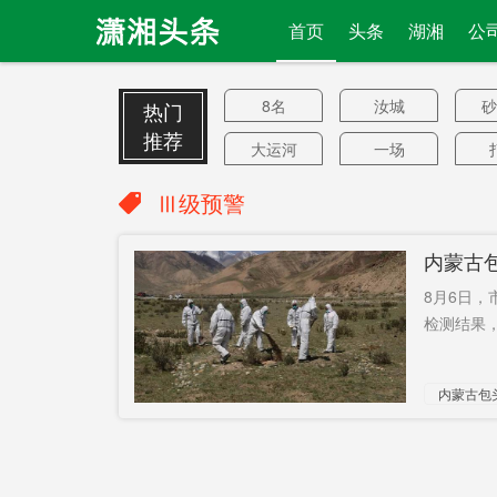
首页
头条
湖湘
公
8名
汝城
砂
热门
推荐
大运河
一场
生猪复产
年度人物
Ⅲ级预警
最大涨幅
周伟平
内蒙古
主干道
攻击核潜
新
8月6日
艇
黎明前的
饮用
投
检测结果，
暗战
雪崩式发
上牌
出
内蒙古包
展
新冠外交
绵阳
安
解散丑闻
亚裔群体
华
考虑解雇
乳制品
永