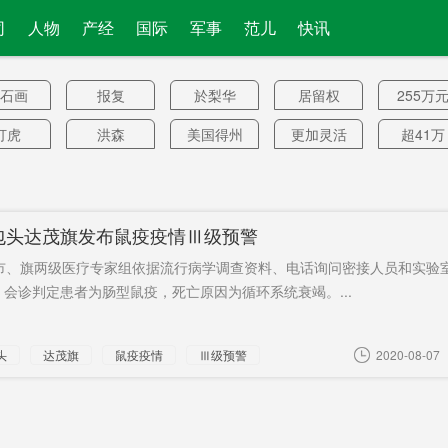
司
人物
产经
国际
军事
范儿
快讯
石画
报复
於梨华
居留权
255万
打虎
洪森
美国得州
更加灵活
超41万
机动
行为
IMF
周五
高福
美F-22
机
领跑
株洲所
150亿元
室温下
不实报
包头达茂旗发布鼠疫疫情Ⅲ级预警
客厅
欧洲议会
币圈
崇美
新增3.9
，市、旗两级医疗专家组依据流行病学调查资料、电话询问密接人员和实验
人
资邀请
督查
大病敢治
湖南实现
消费力
会诊判定患者为肠型鼠疫，死亡原因为循环系统衰竭。...
疗
入境
发烧
PRADA
中国受益
1176亿
头
达茂旗
鼠疫疫情
Ⅲ级预警
2020-08-07
抚民众
民进党当
要求纯属
职称
道指
局
泰汽车
加拿大法
消金机构
货车
楼盘
庭
州市
提起公诉
直航
更可靠伙
诚恳