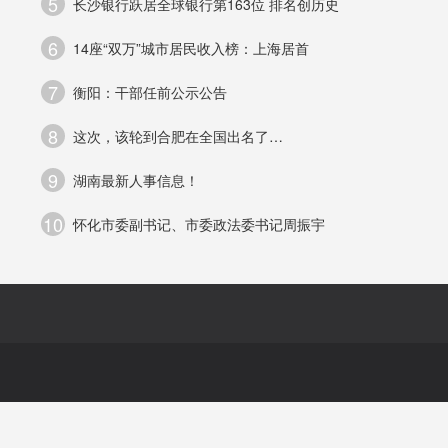
5
长沙银行跃居全球银行第163位 排名创历史
瑰
6
14座“双万”城市居民收入榜：上海居首
战
7
衡阳：干部任前公示公告
朗
8
这次，该轮到合肥在全国出名了…
9
湖南最新人事信息！
10
怀化市委副书记、市委政法委书记周振宇