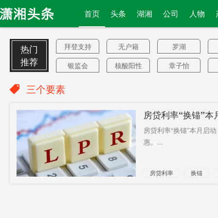
首页
头条
湖湘
公司
人物
拜登支持
无户籍
罗湖
热门
率
推荐
银监会
核酸阳性
章子怡
集中托养
因婚致贫
信任
三个要素
放射性
数码
抢跑
房贷利率“换锚”本
认罚
暂时受限”
100%控股
房贷利率“换锚”本月启动
免费治疗
严查
再给片惹
惠。...
怒
受贿
无数
装备升级
房贷利率
换锚
2600万
洞庭湖水
取消休假
域
传销
打火开焊
农村建房
美国经济
拟建45块
雨露