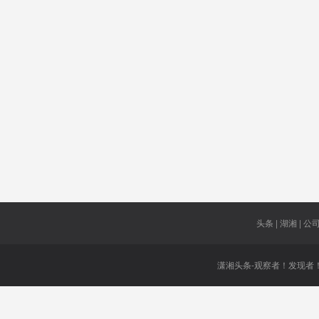
增长
亚预赛
输电
十八大
传媒
水果
雷军
果显著
香港9人
澳门特区
南通
扶贫龙头
T3航站楼
企业
净流出
对象
头条 | 湖湘 | 公司 
潇湘头条-观察者！发现者