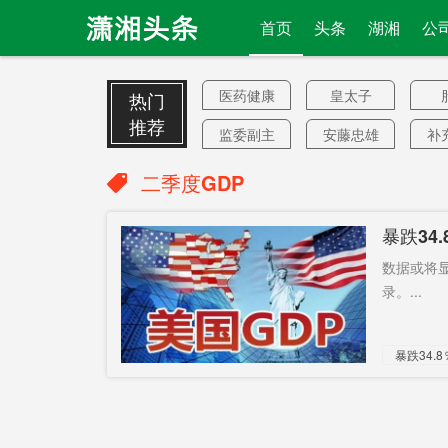
首页
头条
湖湘
公
医药健康
皇太子
热门
推荐
监委副主
安藤忠雄
补
任
风
累计5974
德国电信
辐
二季度GDP
例
Fitbit
九典制药
暴跌34
半年内花
因枪死亡
5
数据或将显
完
美国纽约
群防群控
1
录。...
暴乱
海淀区
暴跌34.8
零关税
“麻辣王子”
最糟水平
飞地港口
入射成功
“美国噩梦”
戒严
集