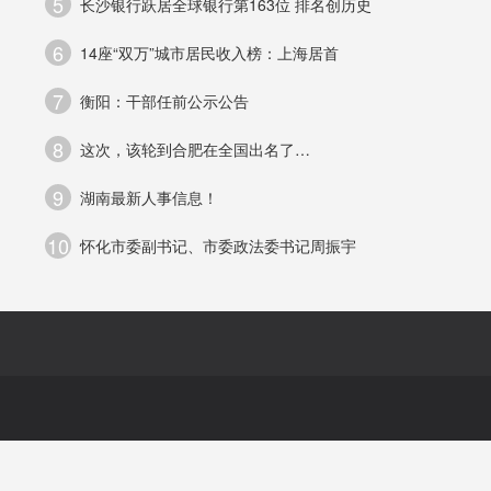
5
长沙银行跃居全球银行第163位 排名创历史
6
14座“双万”城市居民收入榜：上海居首
科
7
衡阳：干部任前公示公告
8
这次，该轮到合肥在全国出名了…
可
9
湖南最新人事信息！
10
怀化市委副书记、市委政法委书记周振宇