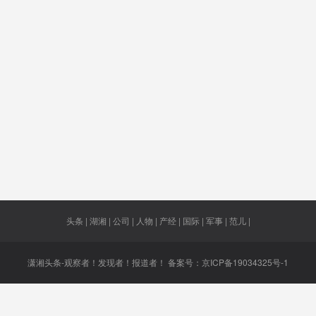
侵华
长春经开
每天一班
电动车企
仍然
区
腐倡廉
房屋网签
战术考虑
用途不明
新云网
技
铁水联
管线
南方多省
田丰集团
选房
运
的头部
动车所
奸细
刘亦菲
居留许
头条 | 湖湘 | 公司 | 人物 | 产经 | 国际 | 军事 | 范儿 |
潇湘头条-观察者！发现者！报道者！ 备案号：
京ICP备19034325号-1