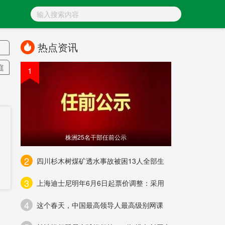
热点资讯
庭
1
乱
款
株洲25名干部任前公示
公
2
四川杉木树煤矿透水事故被困13人全部生
号
3
上海迪士尼明年6月6日起票价调整：采用
款
4
驶
这个春天，中国最高领导人最高级别网课
玺