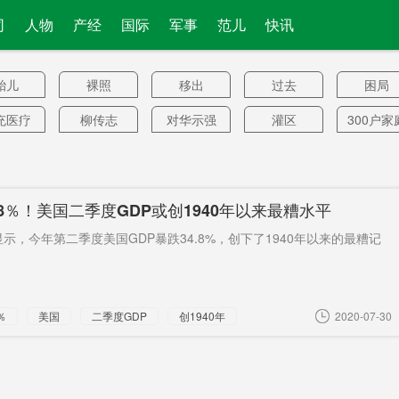
司
人物
产经
国际
军事
范儿
快讯
胎儿
裸照
移出
过去
困局
充医疗
柳传志
对华示强
灌区
300户家
保障
射带动
美神盾舰
副区长
自查整改
管理混
军事
首艘纯
警卫队员
比CNN还
下滑收
.8％！美国二季度GDP或创1940年以来最糟水平
LNG燃料
差
G示范
长租房
云中记
轻症
谷爱凌
示，今年第二季度美国GDP暴跌34.8%，创下了1940年以来的最糟记
86人
蛇
新证据
喜茶
互联网
司
维珍
警钟
办公设备
100个短缺
天舟二
％
美国
二季度GDP
创1940年
2020-07-30
职业
3大
快车
国民党
智能化
信用贷
毒害
6584人
竞选顾问
化学物质
智能驾
城
结案
走上
呼和浩特
无故
明清御