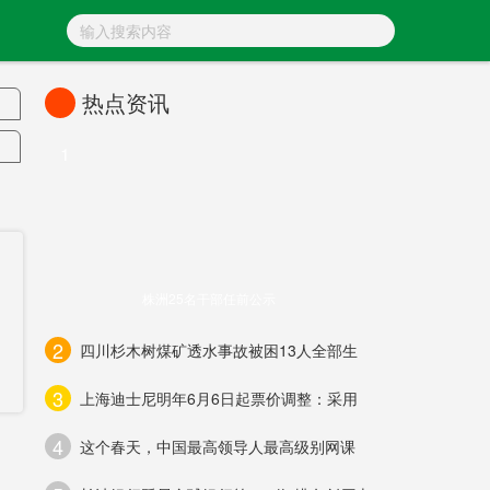
热点资讯
1
张
富
株洲25名干部任前公示
民
2
四川杉木树煤矿透水事故被困13人全部生
3
上海迪士尼明年6月6日起票价调整：采用
4
机
这个春天，中国最高领导人最高级别网课