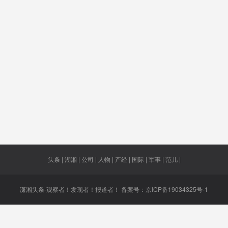
郭瑞
鱼儿
还能
28亿美元
对美访
主演
长沙理工
农民之子
何柢
招投标
遭袭
好又多
只可派
办证难
论战
砸死
过万
100处以内
长沙片区
克鲁格
头条 | 湖湘 | 公司 | 人物 | 产经 | 国际 | 军事 | 范儿 |
潇湘头条-观察者！发现者！报道者！ 备案号：
京ICP备19034325号-1