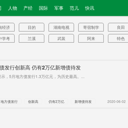
司
人物
产经
国际
军事
范儿
快讯
南经济
目的
湖南电视
寄宿制学
良田
台
校
中学考
兰溪
武装
阿来
特色
姻关系
香港警方
博弈
钢材
大通道
现金
涉港草案
云水
百万变1元
15元一
方债发行创新高 仍有2万亿新增债待发
国国务
乔口
新内阁刚
优先发展
主权财
示，5月地方债发行1.3万亿元，为历史最高。...
院
基金
A前雇员
服务器
7人被港警
会长
意大利
众
英媒
非常
台历史教
森林
主火炬
地方债发行
创新高
仍有2万亿
新增债待发
2020-06-02
科书
意买下
服务外包
冻卵
新客厅
移除
官长
再播
名单
冲抵
蓄意坠
打一剂
横琴
黄芩
缓行路段
王淑琳