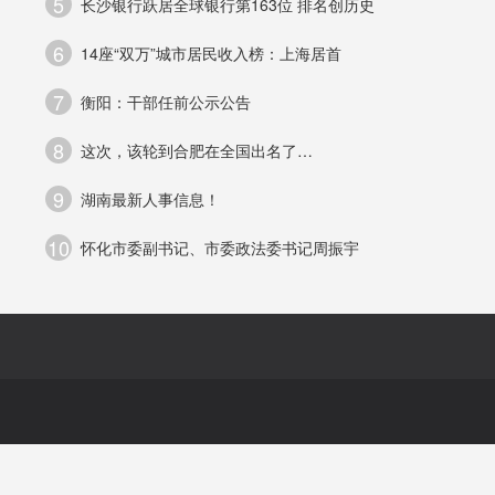
5
长沙银行跃居全球银行第163位 排名创历史
问
6
14座“双万”城市居民收入榜：上海居首
7
衡阳：干部任前公示公告
8
这次，该轮到合肥在全国出名了…
9
湖南最新人事信息！
10
怀化市委副书记、市委政法委书记周振宇