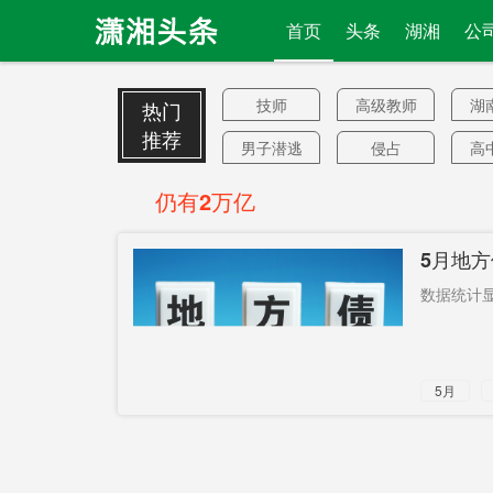
首页
头条
湖湘
公
技师
高级教师
湖
热门
推荐
男子潜逃
侵占
高
24年
二氧化碳
王岐山
婚
仍有2万亿
用气
大问题
5月地
低空
中国手机
美
数据统计显
应用
香港特区
无理攻击
CI
境外输入
生活补助
5月
充电桩
整顿
恶
paytm
梦想
士
反潜巡逻
有序恢复
只