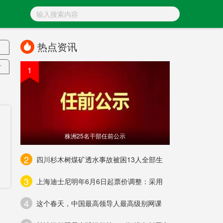
热点资讯
方
1
标
株洲25名干部任前公示
2
四川杉木树煤矿透水事故被困13人全部生
诊
3
上海迪士尼明年6月6日起票价调整：采用
面
4
态
这个春天，中国最高领导人最高级别网课
全