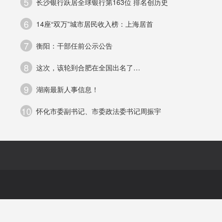
5
长沙银行跃居全球银行第163位 排名创历史
言
6
14座“双万”城市居民收入榜：上海居首
份
7
衡阳：干部任前公示公告
8
这次，该轮到合肥在全国出名了…
社
9
湖南最新人事信息！
10
怀化市委副书记、市委政法委书记周振宇