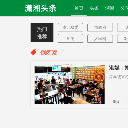
首页
头条
湖湘
公
湖北省委
市政府
热门
推荐
船闸
人民网
对
全白
GPT
倒闭潮
泛暴派
黑客
实
港媒：
中国脚步
找到
无
港暴徒宣称
美商会
才能
最
望城启用
宁乡
港媒
乡村产业
安装ETC
多
倒闭潮
北约团结
湖南汽车
口
展
孙正义
月球科研