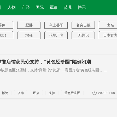
司
人物
产经
国际
军事
范儿
快讯
幕僚
肥胖
今上岳阳
名突击搜
出名
楼
查
抗！
增强
花炮厂老
无共识
日本官
板
宋涛
土地利用
可能性
株洲西
沅陵江
体经济
地铁5号线
不出门
蒸发
注册商
撑警店铺获民众支持，“黄色经济圈”陷倒闭潮
症状
三部门通
赛场
成功避让
北电
以颜色区分店铺，支持“撑暴”的“黄店”，意图打造“黄色经济圈”。...
报
新工作
黄本东
暴跌至
150亿元
石家庄
分工
2000元
火力
原型机
41个
警务
新增确
撑警
店铺
民众
支持
黄色经济圈
2020-01-08
病
赚20倍
超级高铁
承包
​湖南
露出真
目
罩日产
专案组
受损
安乐死
公开表
量
35个
胶轮
选情
中国红十
消防安