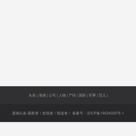
字会
性
科亿
陆金所
湖北人民
择偶难
口不择
邻路段
微涨0.2%
商住用地
中毒发疯
其他省
并流感
码头平台
高中毕业
拜登支持
升学
率
推后
加油站
人工岛
毒包裹
低收入
区
头条 | 湖湘 | 公司 | 人物 | 产经 | 国际 | 军事 | 范儿 |
潇湘头条-观察者！发现者！报道者！ 备案号：
京ICP备19034325号-1