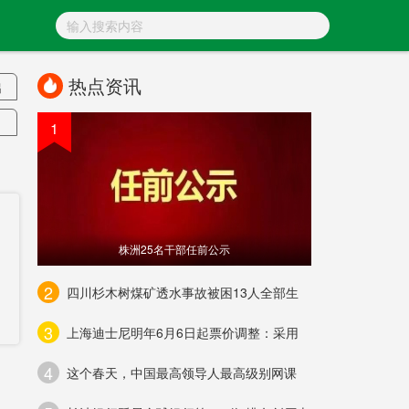
热点资讯
出
1
灾
剖
株洲25名干部任前公示
共
2
四川杉木树煤矿透水事故被困13人全部生
校
3
上海迪士尼明年6月6日起票价调整：采用
4
这个春天，中国最高领导人最高级别网课