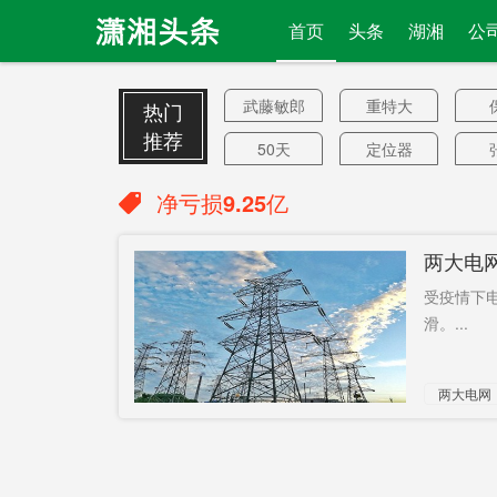
首页
头条
湖湘
公
武藤敏郎
重特大
热门
推荐
50天
定位器
房屋装修
正厅级
净亏损9.25亿
感染新冠
新田县
同
两大电网
两岸局势
首店
受疫情下
紧张
利率最低
缓行路段
永
滑。...
2.2%
重大
港务集团
两大电网
高考成绩
永州市长
政府补助
美数十万
人
4个疫苗
储能技术