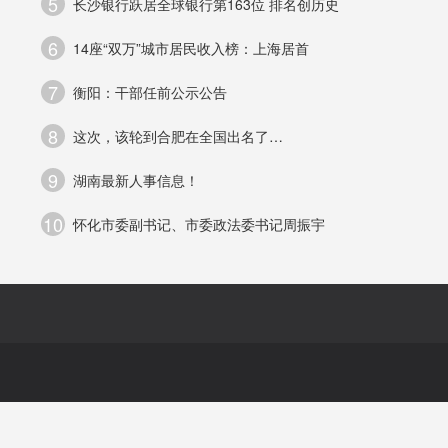
5
长沙银行跃居全球银行第163位 排名创历史
免
6
14座“双万”城市居民收入榜：上海居首
店
7
衡阳：干部任前公示公告
8
这次，该轮到合肥在全国出名了…
业
9
湖南最新人事信息！
10
怀化市委副书记、市委政法委书记周振宇