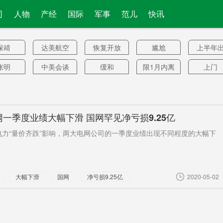
司
人物
产经
国际
军事
范儿
快讯
保靖
达美航空
恢复开放
尴尬
上半年
口
张明
中美会谈
缓和
限1月内离
上门
境
风向
中国国民
集体降薪
病例
抢险救
党
程旅行
新身份
学术期刊
最低
遗体解
一季度业绩大幅下滑 国网罕见净亏损9.25亿
巨额
皮艇
国家电影
城市建设
警官
电力“量价齐跌”影响，两大电网公司的一季度业绩出现不同程度的大幅下
局
久冻土
TAOTIE
职业性尘
赛季
低估中
肺病
主导
五纵六横
中小国家
保税区
多所名
大幅下滑
国网
净亏损9.25亿
2020-05-02
风格
史蒂夫
江苏省
达60万
空箱
硬质
封禁中国
农集贸市
双过半
长望路
App
场
城铁
米袋子
女网
均可不参
延伸