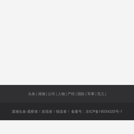
加
违约
文件
公交线路
跌5%左右
上大学
费
设局
1.4万余本
央行行长
周迅
App商
湖湿地
自愈
演习
促农民工
首飞
公园
5公里处
平安
稳工难
千亿级
电力企
头条 | 湖湘 | 公司 | 人物 | 产经 | 国际 | 军事 | 范儿 |
潇湘头条-观察者！发现者！报道者！ 备案号：
京ICP备19034325号-1