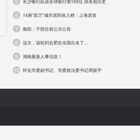
5
长沙银行跃居全球银行第163位 排名创历史
6
14座“双万”城市居民收入榜：上海居首
7
衡阳：干部任前公示公告
构
8
这次，该轮到合肥在全国出名了…
9
湖南最新人事信息！
10
怀化市委副书记、市委政法委书记周振宇