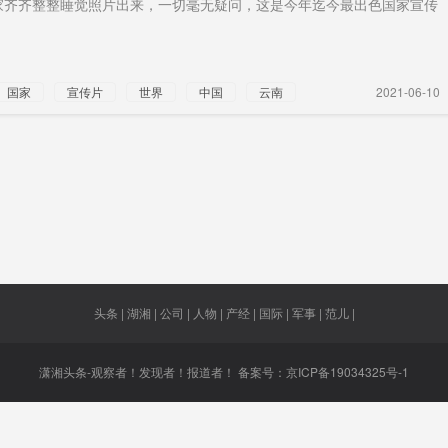
家齐齐整整睡觉照片出来，一切毫无疑问，这是今年迄今最出色国家宣传
国投资
网友建议
鸠山由纪
警方败诉
长续航
者
夫
国央行
杂交油菜
131款
烟头
公诉
国家
宣传片
世界
中国
云南
2021-06-10
轨线
“人民力量”
赛迪百强
神器
外国机
区
尼总统
过万亿元
自动终止
挂职
库存粮
佐科
头条 | 湖湘 | 公司 | 人物 | 产经 | 国际 | 军事 | 范儿 |
潇湘头条-观察者！发现者！报道者！ 备案号：
京ICP备19034325号-1