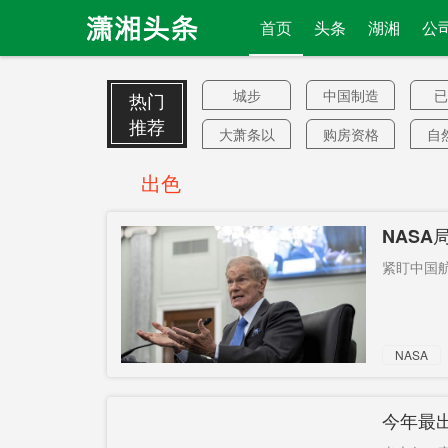
首页
头条
湖湘
公
城步
中国制造
已
热门
推荐
大萧条以
购房资格
自
来
战术核武
ChatGPT
美
出色
器
山东舰
城事
特
NAS
雪峰湖大
薪酬
紧盯中国航
桥
20家中企
武汉肺炎
比
反政府
非正式员
NASA
工
金庸电影
搞笑艺人
中
整体技术
退役
长
今年最
职业院校
错时错峰
追