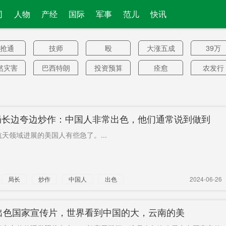
司
人物
产经
国际
军事
范儿
快讯
抢通
技师
殴
大涨五成
39万
然灾害
巴西特朗
投资预算
痊愈
农发行
普
国防长
岩石
榜首
明确界定
14国死
人数
色农产
最大单次
自动控制
华盛顿大
龙松林
A局长边夸边炒作：中国人非常出色，他们通常说到做到
品
学
除恶
首席执行
婚姻登记
嘉禾
上市
天领域进展的美国人有些急了。...
官
尔盖茨
两名
中国区
不加入
吵架
夫妇
逆跌
每2天
美军机擅
卫视
蜂蜜
局长
炒作
中国人
出色
2024-06-26
闯
国领馆
旗舰店
人体实验
涉税
冷清
沙地铁
“打工人”
不适用
网络安全
应对风
出色国家宣传片，世界看到中国的大，云南的美
专家
思会
警方拘捕
长岭
不可能
创新资