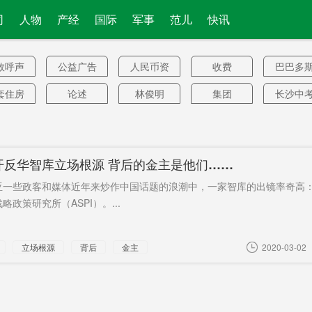
司
人物
产经
国际
军事
范儿
快讯
救呼声
公益广告
人民币资
收费
巴巴多
产
套住房
论述
林俊明
集团
长沙中
原件
电子收运
增长目标
谷正气
最高奖4
母猪
长沙市
众议院
考虑加入
何以为
开反华智库立场根源 背后的金主是他们……
透明
中国区域
点名批
出租车服
限1月内
亚一些政客和媒体近年来炒作中国话题的浪潮中，一家智库的出镜率奇高
务
境
诊69例
脸书高管
健康提示
集中采购
只升不
略政策研究所（ASPI）。...
国国防
南海挑衅
数千
两张
健身
立场根源
背后
金主
2020-03-02
部
有独资
北极星
挟持
消费投诉
产业投
击欺诈
黎智英账
审计
差距拉大
下放22
骗保
户
80亿
画家
属
医疗保健
女王