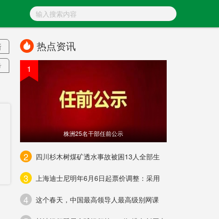
热点资讯
斯
考
1
万
家
离
：
株洲25名干部任前公示
降
2
四川杉木树煤矿透水事故被困13人全部生
3
上海迪士尼明年6月6日起票价调整：采用
资
4
项
这个春天，中国最高领导人最高级别网课