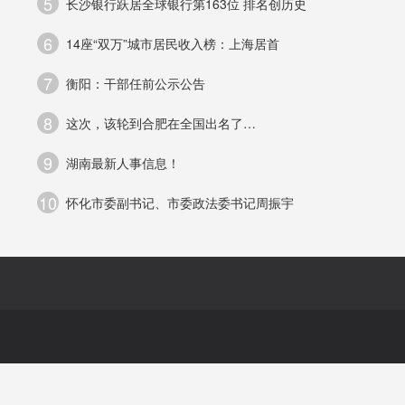
5
长沙银行跃居全球银行第163位 排名创历史
6
14座“双万”城市居民收入榜：上海居首
多
7
衡阳：干部任前公示公告
以
8
这次，该轮到合肥在全国出名了…
户
9
湖南最新人事信息！
10
怀化市委副书记、市委政法委书记周振宇