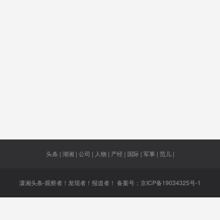
济圈
电压
禁赛
起诉
惠农担
脚步
赵小兰
代替中国
周边
减少50
万
绿地
老年妇女
市民
苏炳添
1500个
内
乐云巴
林子祥
管控规定
路径
银行账
头条 | 湖湘 | 公司 | 人物 | 产经 | 国际 | 军事 | 范儿 |
潇湘头条-观察者！发现者！报道者！ 备案号：
京ICP备19034325号-1