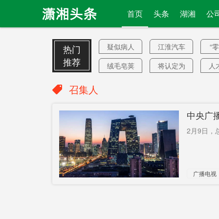
首页
头条
湖湘
公
疑似病人
江淮汽车
“
热门
推荐
绒毛皂荚
将认定为
人
无效
龚畅
供不应求
明
召集人
中国内政
纯电轿车
鲅
中央广
周某
家暴
许
2月9日，
帖子
不还钱
医
鼻喷流感
四月天
中
广播电视
疫苗
颠覆
美国政治
收
副召集人
清关点
卫星站
培养400人
太空强国
半