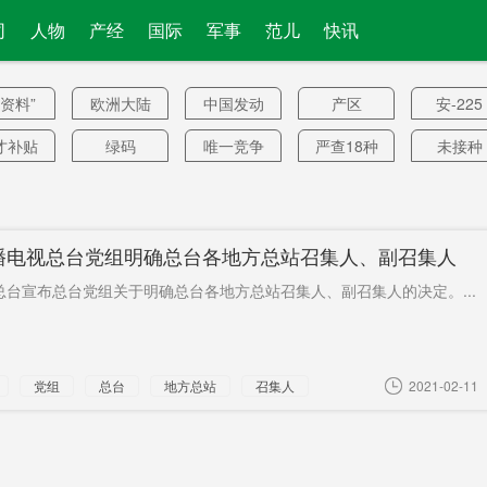
司
人物
产经
国际
军事
范儿
快讯
零资料”
欧洲大陆
中国发动
产区
安-225
机
才补贴
绿码
唯一竞争
严查18种
未接种
对手
情形
令禁止
一审开庭
自愈
网络谣言
18岁以
鱼圈
面临严峻
光伏发电
21天.新冠
失业大
播电视总台党组明确总台各地方总站召集人、副召集人
考验
肺炎
智峯
陈邦柱
扩容
中芯国际
全球疫
总台宣布总台党组关于明确总台各地方总站召集人、副召集人的决定。...
疗服务
全民
快速通道
河南
身高
部博览
马赛
疯狂作妖
自费
村村通
党组
总台
地方总站
召集人
2021-02-11
会
费站
怀
试运行
李湘直播
版税
国航
经贸先行
彭清林
中戏
发运量
区
导体原
丈母娘
基本稳定
中国潜艇
爬楼难