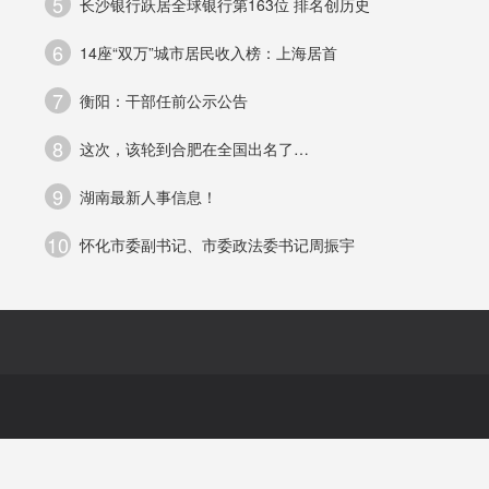
5
长沙银行跃居全球银行第163位 排名创历史
6
14座“双万”城市居民收入榜：上海居首
桥
7
衡阳：干部任前公示公告
8
这次，该轮到合肥在全国出名了…
9
湖南最新人事信息！
10
怀化市委副书记、市委政法委书记周振宇