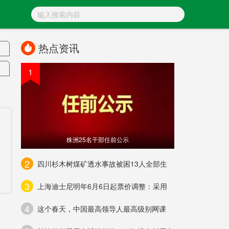
热点资讯
1
上
军
情
株洲25名干部任前公示
2
四川杉木树煤矿透水事故被困13人全部生
3
上海迪士尼明年6月6日起票价调整：采用
4
这个春天，中国最高领导人最高级别网课