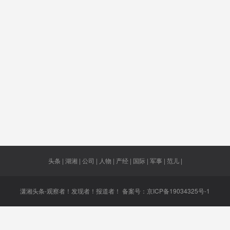
料
贵阳
公益广告
11662.88
廖昌永
酒类
亿元
全州
入境游
濒临崩溃
码头平台
过河拆
生钱
签证限制
临床
三巨头
科曼
权状况
湘西州
国家一级
中非海关
卖淫
演员
头条 | 湖湘 | 公司 | 人物 | 产经 | 国际 | 军事 | 范儿 |
潇湘头条-观察者！发现者！报道者！ 备案号：
京ICP备19034325号-1