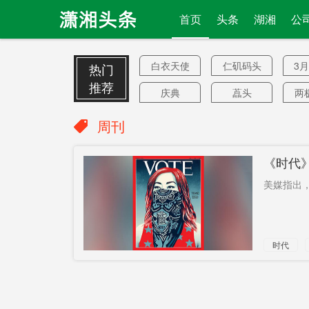
首页
头条
湖湘
公
白衣天使
仁矶码头
3
热门
推荐
庆典
藠头
两
日报制度
“民主”
新
周刊
罪行
开户证明
《时代
成都铁路
沉重代价
靖
美媒指出，
巡回
肖卓
明
国际举联
扩招
长
时代
约96%
窒息
潜
进口贸易
水旱灾害
禁
同网同价
不明肺炎
摩