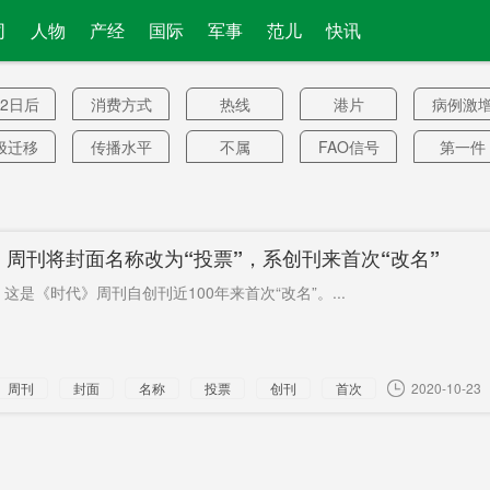
司
人物
产经
国际
军事
范儿
快讯
月2日后
消费方式
热线
港片
病例激
极迁移
传播水平
不属
FAO信号
第一件
系统
冠患者
集采药品
净水器
三线城市
物价走
专柜
复映
见义勇为
常德站
稳步复苏
中国资
》周刊将封面名称改为“投票”，系创刊来首次“改名”
港古镇
颜色
法庭
旅游市场
消防展
这是《时代》周刊自创刊近100年来首次“改名”。...
年1月开
山东
朗诗生活
卖
野味
通
浏磁浮
百万千瓦
28分钟
六六
吴一坚
周刊
封面
名称
投票
创刊
首次
2020-10-23
规则
中国电影
土地市场
解职
闯入
带手机
残剂
2700亿澳
掘金
员工
录像
元
托车
生猪供应
婚内
徐特立
开飞机