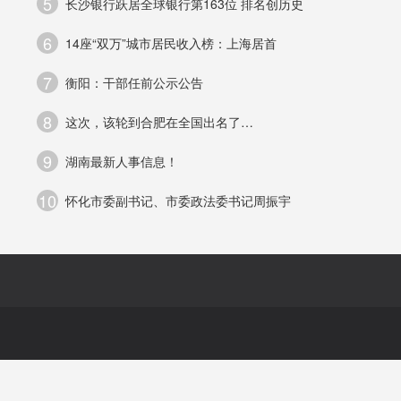
5
长沙银行跃居全球银行第163位 排名创历史
代
6
14座“双万”城市居民收入榜：上海居首
险
7
衡阳：干部任前公示公告
持
8
这次，该轮到合肥在全国出名了…
脑
9
湖南最新人事信息！
10
怀化市委副书记、市委政法委书记周振宇