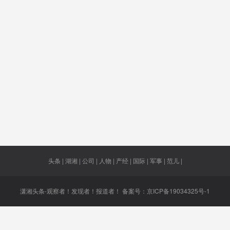
失责
主要官员
晚开学
悲伤
航空时
包机
防疫措施
假设与朝
中联产业
社会保
鲜
城
内瑞拉
流浪汉
特意
连云港
管理层
股
食苦果
海外贵
羊龙段
城镇
中枢大
头条 | 湖湘 | 公司 | 人物 | 产经 | 国际 | 军事 | 范儿 |
潇湘头条-观察者！发现者！报道者！ 备案号：
京ICP备19034325号-1