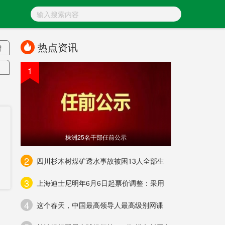
热点资讯
增
1
低
助
株洲25名干部任前公示
2
四川杉木树煤矿透水事故被困13人全部生
3
上海迪士尼明年6月6日起票价调整：采用
4
这个春天，中国最高领导人最高级别网课