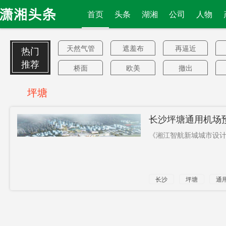
首页
头条
湖湘
公司
人物
天然气管
遮羞布
再逼近
热门
道
推荐
桥面
欧美
撤出
齐背
产业总值
制造水平
坪塘
香港SAR
澳大利亚
关停
长沙坪塘通用机场预
记者
钱大妈
雷达
美军技术
《湘江智航新城城市设计
优势
路面主体
特区政府
2691万
手机测试
超级月亮
三星电子
长沙
坪塘
通
版
未知领域
近5亿人
格鲁曼公
司
供需对接
花剑
沥青
弹射
环太平洋
人口最多