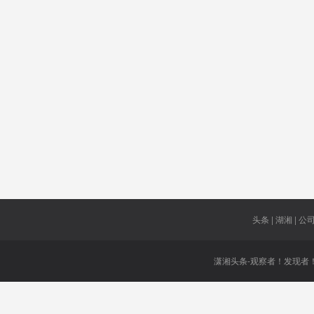
军演
出租车
境外机构
持续六个
月
受外媒关
游客人数
气化湖南
注
重温
被投诉
热滑
电视界
零售客户
1万港元
第一步
集中出让
头条 | 湖湘 | 公司 
潇湘头条-观察者！发现者