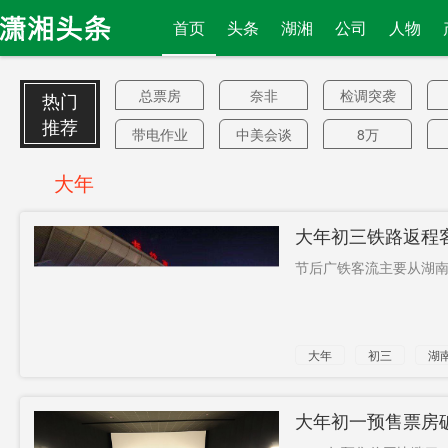
首页
头条
湖湘
公司
人物
总票房
奈非
检调突袭
热门
推荐
带电作业
中美会谈
8万
国度
接待就餐
高伟
大年
丛培武
法国财长
直流
大年初三铁路返程客
翻倍
白宫拒绝
导弹舰
节后广铁客流主要从湖南
贩毒
全罗南道
肖剑平
调头飞离
造林
重生
大年
初三
湖
配电网
有人高喊
悬赏举报
增大
10-14天
失明
定价原则
大年初一预售票房破
组织大型
养老模式
境外企业