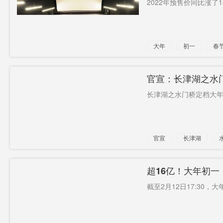
2022年预售价同比涨了18
邵阳在行
新冠派对
花卉
动
三高四新
枯死
月球土壤
大年
初一
春
对美出口
长望浏宁
加勒万
食物
训练
别慌
官宣：长津湖之水
长津湖之水门桥定档大年初
沅水洪江
入侵
官宣
长津湖
超16亿！大年初
截至2月12日17:30，大