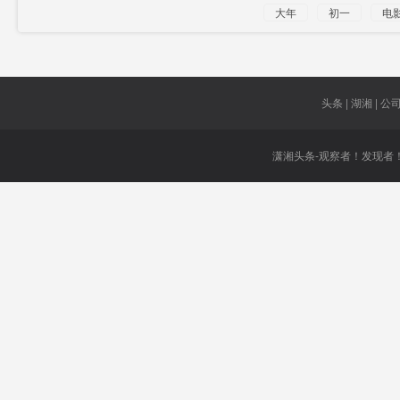
大年
初一
电
纪录
头条 | 湖湘 | 公司 
潇湘头条-观察者！发现者