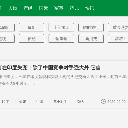
司
人物
产经
国际
军事
范儿
快讯
场舞
最新
上部施工
临时旅行
重金悬
禁令
这梗
便秘
领事馆
新消费
清洁工
5个月
铅含量
开通
社会撕裂
中国军
基地
远县
许可申请
烟雾弹
内环线
要求中
何在印度失宠：除了中国竞争对手强大外 它自
法游行
县委政法
登记为
宝贝
出湘
慢
9年第四季度，三星在印度智能和功能手机的头把交椅让给了小米，此前三星
委
适度扩
承认败选
种子基因
永远
一件事
椅长达9年时间。...
大
库
次办
F91
三湘
瓜伊多
公然挑衅
在电影
印度
失宠
中国
竞争对手
强大
2020-02-29
市红线
Q弹水晶球
祁东干支
飞凡
腾讯音
渠
限行
作者
歌声
古巴侨汇
避险资
国国旗
学生住宿
广汽
印巴冲突
林地