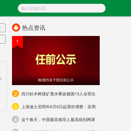
热点资讯
赏
1
事
方
占
株洲25名干部任前公示
一
2
四川杉木树煤矿透水事故被困13人全部生
3
上海迪士尼明年6月6日起票价调整：采用
乐
4
产
这个春天，中国最高领导人最高级别网课