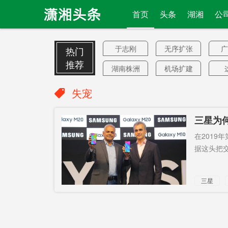
首页
头条
湖湘
公
于志刚
无序扩张
广
热门
推荐
湖南株洲
机场扩建
计划
月饼经济
前
失宠
降价超9成
开发
宁
三星为
中速
法治日报
非
己太傲
在201
当世界工
农商银行
将
据这头把交
厂
5500名
武装交火
F
三星
预订
财税
退
傲慢
长赣
特供版
上千员工
正式落地
英