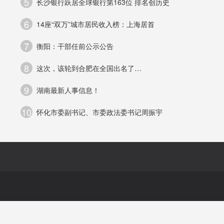
5
长沙银行跃居全球银行第163位 排名创历史
命
6
14座“双万”城市居民收入榜：上海居首
7
衡阳：干部任前公示公告
聘
8
这次，该轮到合肥在全国出名了…
育
9
湖南最新人事信息！
10
怀化市委副书记、市委政法委书记周振宇