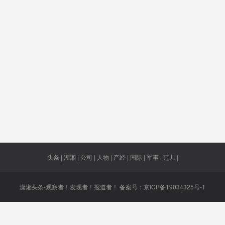
费
工委
朝鲜女足
不明肺炎
最高每户
城乡同
同价
返回
最高补贴
郑宇硕
限制出境
22星
3000元
变黄
专业运动
屡禁不止
减值
在线招
员
志强
指挥官
北斗三号
送回
三孩生
头条 | 湖湘 | 公司 | 人物 | 产经 | 国际 | 军事 | 范儿 |
潇湘头条-观察者！发现者！报道者！ 备案号：
京ICP备19034325号-1