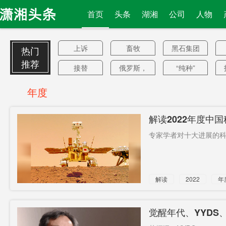
首页
头条
湖湘
公司
人物
上诉
畜牧
黑石集团
热门
推荐
接替
俄罗斯，
“纯种”
华为
NASA
氧气
名誉博士
年度
负债表
前列
骨灰
解读2022年度中
高级官员
中国造
语言
专家学者对十大进展的科
区域全面
庄稼
大山女孩
黄峥
7.6%
五案缠身
解读
2022
年
南海活动
获胜
宠物
进展
彻查美国
隔离者
药品国家
觉醒年代、YYDS
集采
对华防务
后疫情时
过气