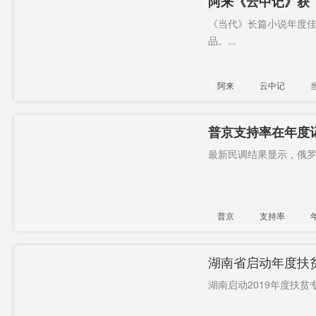
阿来《云中记》获
《当代》长篇小说年度佳
品。...
阿来
云中记
普京支持率在年度记
最新民调结果显示，俄罗斯
普京
支持率
湖南省启动年度扶贫
湖南启动2019年度扶贫专