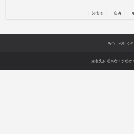
湖南省
启动
聚焦
头条 | 湖湘 | 公司 
潇湘头条-观察者！发现者