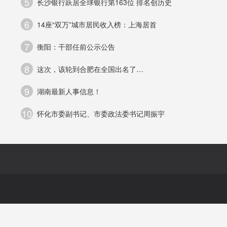
5
长沙银行跃居全球银行第163位 排名创历史
6
14座“双万”城市居民收入榜：上海居首
低
7
衡阳：干部任前公示公告
8
这次，该轮到合肥在全国出名了…
会
9
湖南最新人事信息！
10
怀化市委副书记、市委政法委书记周振宇