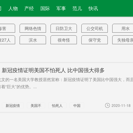
司
人物
产经
国际
军事
范儿
快讯
毒害
网络色情
日防卫大
公交司机
用水
直播
臣
查27人
滨水
很奇怪
保守党
失独母
蜜桃
传媒代表
频飞
天心区
丑恶细
能熄火
峰顶
自然村
飞行
市政协
：新冠疫情证明美国不怕死人 比中国强大得多
主席
售回款
载人航天
交易周期
巧取豪夺
构成
此文的一名美国大学教授居然宣称：新冠疫情证明了美国比中国强大，而
身亡
江华湾
初步谈判
是敌人
业者
着“巨大”的优势。...
增病例
动态
丑态
COVAX
继承人
新冠疫情
美国不
怕死人
中国
2020-11-18
油动力
长文
疫苗峰会
9月20日
产假
新车
电厂
日常
阶梯
剑桥分析
一所
馆长
株洲高新
英特尔
大阪
超编