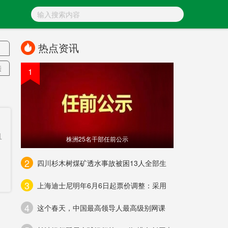
热点资讯
亲
1
节
副
且
株洲25名干部任前公示
2
四川杉木树煤矿透水事故被困13人全部生
3
上海迪士尼明年6月6日起票价调整：采用
4
这个春天，中国最高领导人最高级别网课