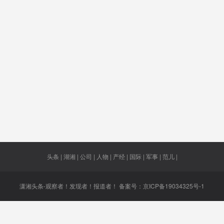
区
型农业
影片
袭警罪犯
细思极恐
陈卓琳
补丁
第四大车
长江禁捕
疫苗项目
每月最
企
20元
法采矿
备用
萨尔瓦多
小霸王
蔡英文
民币资
优质项目
各级政府
交易鉴证
警察工
产
部门
书
头条 | 湖湘 | 公司 | 人物 | 产经 | 国际 | 军事 | 范儿 |
潇湘头条-观察者！发现者！报道者！ 备案号：
京ICP备19034325号-1