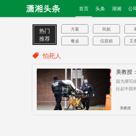
首页
头条
湖湘
公
方案
民航
热门
推荐
餐桌
仅获赔
又
2000元
专项
央视财经
怕死人
泽连斯基
购物者
可
美教授
提高1倍
贪污贿赂
销
因为撰写
李树斌
无人车
比起中国有
强制员工
觉醒年代
新
美教授
心酸
谁是
汽
强大得多
涉案人
李保芳
火
私有化
伤亡
副