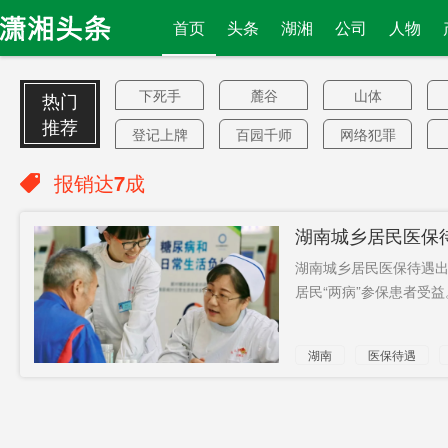
首页
头条
湖湘
公司
人物
下死手
麓谷
山体
热门
推荐
登记上牌
百园千师
网络犯罪
遭遇
加华资本
120个
报销达7成
全死了
驻英大使
共青团
湖南城乡居民医保
看不懂
将率团访
酒类
成
湖南城乡居民医保待遇出
台
王群
甘草苷
阻止伊朗
居民“两病”参保患者受益。
老乡
好处
套件
湖南
医保待遇
恶毒标签
英唐智控
牛粪芯片
报销达7成
朝韩联络
黄伟强
中国债市
推下海
新中式
第四财季