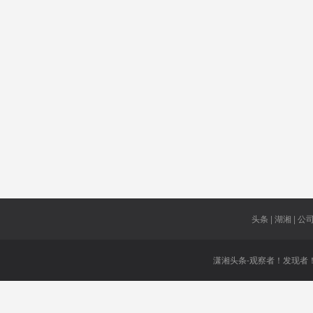
密西西比
李飞飞
自己背债
州
省直单位
取消联演
会晤
车间
新时代
伊朗政府
房地产市
走出
100亿
场
恢复通车
溪沅水特
大桥
头条 | 湖湘 | 公司 
潇湘头条-观察者！发现者