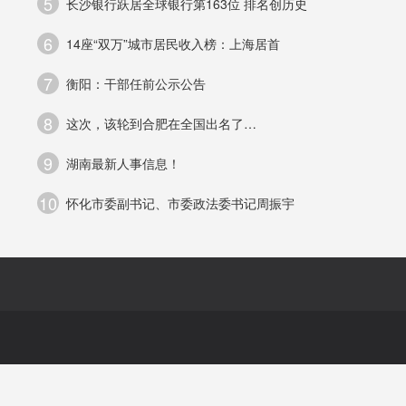
5
长沙银行跃居全球银行第163位 排名创历史
6
14座“双万”城市居民收入榜：上海居首
作
7
衡阳：干部任前公示公告
场
8
这次，该轮到合肥在全国出名了…
9
湖南最新人事信息！
10
怀化市委副书记、市委政法委书记周振宇