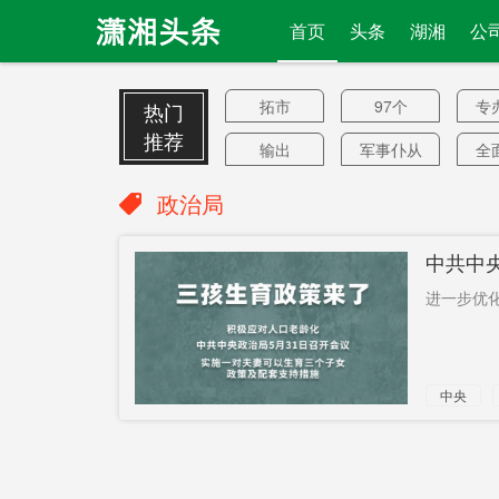
首页
头条
湖湘
公
拓市
97个
专
热门
推荐
输出
军事仆从
全
国
房企发行
献祭品
郑
政治局
爱钱进
硕士
老
中共中
高原
浮出水面
数
进一步优化
高频
金融资源
行
香雪西路
藏头诗
饱
中央
境外游
碳关税
八
政策
阻止伊朗
印度孟买
就
金茂梅溪
陪审团