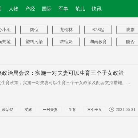
司
人物
产经
国际
军事
范儿
快讯
办小组
岗位
龙松林
678起
戏剧
面规范
塑料污染
浓缩奶
湖南教育
能否
厅
宇硕
草帽
换脸
超预期
美上将
酒鬼酒
巴萨主席
原县委书
美情报部
就有
央政治局会议：实施一对夫妻可以生育三个子女政策
记
门
字化管
曾支持奥
护士
一战阵亡
咖啡
生育政策，实施一对夫妻可以生育三个子女政策及配套支持措施。...
理师
巴马
美军
政诉讼
占美国便
假种苗
前首席
帮美国
宜
受攻击
对抗中国
感谢中国
立春
第一针
政治局
实施
一对夫妻
生育
三个子女
2021-05-31
成职位
气田
对朝监视
退耕还林
报名
还湿
职典礼
水彩画
AI营销
电动化
无限量
松
跟踪
太多谎言
反洗钱
6月1日
万人