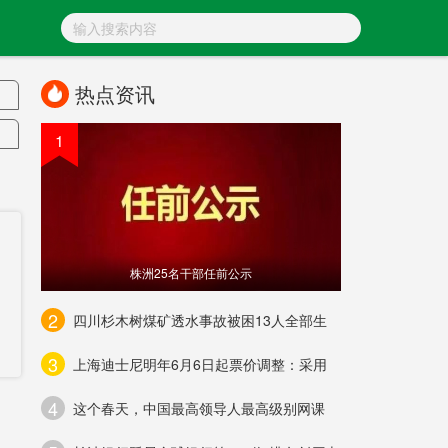
热点资讯
1
株洲25名干部任前公示
2
四川杉木树煤矿透水事故被困13人全部生
剂
3
上海迪士尼明年6月6日起票价调整：采用
4
宽
这个春天，中国最高领导人最高级别网课