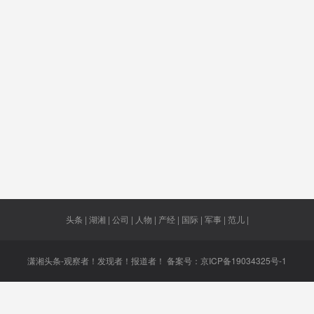
变电
实质性承
180人
土地出让
余霆
诺
宁静
首轮
向中国发
湘菜
中国工
出
组
业者
逆转
二级
卫生官员
两个机
大同
中广天择
请从
GDP
编剧
头条 | 湖湘 | 公司 | 人物 | 产经 | 国际 | 军事 | 范儿 |
潇湘头条-观察者！发现者！报道者！ 备案号：
京ICP备19034325号-1