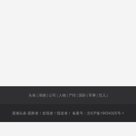
口量
救护车
判了
外国人
重大影
学者
却面临
新冠病毒
治愈率
无症状
突变
21.16%
染者
南青年
考研加分
只下不上
海关监管
举报奖
制度
力机车
经营性
抗疫
妄想
果品博
会
头条 | 湖湘 | 公司 | 人物 | 产经 | 国际 | 军事 | 范儿 |
潇湘头条-观察者！发现者！报道者！ 备案号：
京ICP备19034325号-1