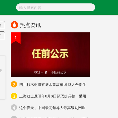
热点资讯
假
末
1
工
香
株洲25名干部任前公示
城
2
四川杉木树煤矿透水事故被困13人全部生
3
上海迪士尼明年6月6日起票价调整：采用
民
4
约
这个春天，中国最高领导人最高级别网课
剧