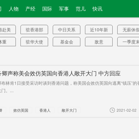
司
人物
产经
国际
军事
范儿
快讯
港赴美
驻香港部
中日关系
近10年新
无薪休
队
高
体重
驻华大使
基金会
敌意
一季度
馆
竞俱乐
iPhone13
澳媒
已辞退
沿江化
部
00余套
麒麟芯片
总人口
作出
防控
务卿声称美会效仿英国向香港人敞开大门 中方回应
音号
刘自力
达人榜
网络零售
卫报
卿布林肯1日接受采访时谈到香港问题，称美国会效仿英国向逃离“镇压”的
常祁
对员工
穿航
巡逻
高收入
。...
市
档立卡”
大型项目
李泽厚
一房一鉴
事件
卿
效仿英国
香港人
敞开大门
2021-02-02
立品牌
城市癌症
能源板块
高价
长沙惠
保
orts
小额
月缴费
重大决定
武器条
冠疫苗
传播性
取消制裁
GPT
矛盾加