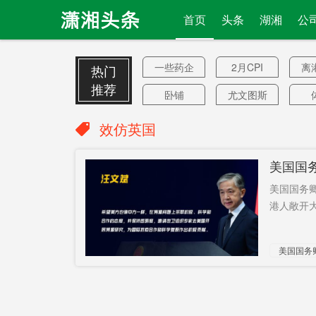
首页
头条
湖湘
公
一些药企
2月CPI
离
热门
推荐
卧铺
尤文图斯
22亿
疯长
电
效仿英国
觉醒年代
污染低
32
美国国
牛血牛肉
TCL实业
抖
美国国务
若干疑点
空军基地
港人敞开大门
市场监管
机会之窗
“建
美国国务
局
2023年
油菜籽
独
城市榜
遗址
Sh
全民直播
超过450万
新