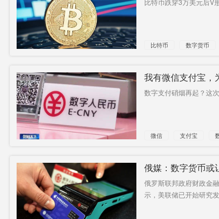
比特币跌穿3万美元后V形反
违规加层
窃密帝国
希迪智驾
不服周
王新宇
薅羊毛
比特币
数字货币
转移
主要城区
调试
目前职位
监狱服刑
2死3失踪
我有微信支付宝，
数字支付硝烟再起？这次看
亚欧大陆
第六日
微信
支付宝
俄媒：数字货币或
俄罗斯联邦政府财政金融
示，美联储已开始研究发