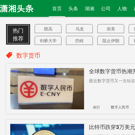
首页
头条
湖湘
公司
人物
限高
乌龙
崇美
热门
推荐
剑桥大学
扔砖
阻止伊朗
不隔离
出口三连
拍摄
数字货币
黑
本月30日
要求中国
香港考生
全球数字货币热潮
起
运输能力
重污染
生态环境
最近数字货币又一次站在了
局
涪陵页岩
前员工
打砸发热
气
门诊
上万例
实验室
强烈信号
央行
数字人民币
景区
粤湘
公共充电
桩
穿山甲
人大
再提速
比特币跌穿3万美元
18%
SEMI
跳槽
男子欺凌