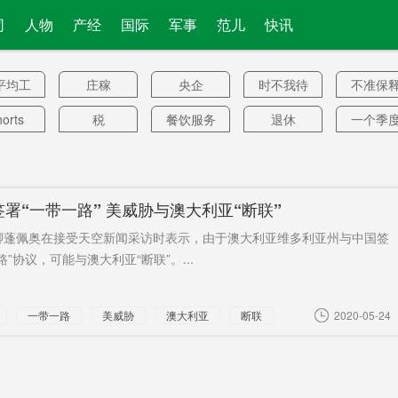
司
人物
产经
国际
军事
范儿
快讯
平均工
庄稼
央企
时不我待
不准保
资
orts
税
餐饮服务
退休
一个季
22年底
罢工
须警惕！
租借法案
50个上
城区
乔丹案
品类
毛田收费
韶山灌
署“一带一路” 美威胁与澳大利亚“断联”
站
问题
技术开发
六周下跌
敏感区域
伦敦封
卿蓬佩奥在接受天空新闻采访时表示，由于澳大利亚维多利亚州与中国签
现身
大公报
ICU
传媒圈
绥宁
路”协议，可能与澳大利亚“断联”。...
牧渔
自断手脚
超20万
湘江
先进集
一带一路
美威胁
澳大利亚
断联
2020-05-24
地邮局
自主杀人
工作岗位
15分钟
新希望
多了
香港众
90后女孩
谢子龙
张玉环
一学生
抗议者
动力煤
社会抚养
菲司法