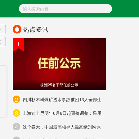
热点资讯
释
度
1
海
区
城
株洲25名干部任前公示
2
四川杉木树煤矿透水事故被困13人全部生
体
3
上海迪士尼明年6月6日起票价调整：采用
4
这个春天，中国最高领导人最高级别网课
案