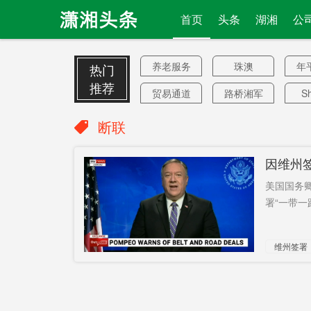
首页
头条
湖湘
公
养老服务
珠澳
年
热门
推荐
贸易通道
路桥湘军
Sh
长浏磁浮
追思会
20
断联
晚睡
线下书店
老
因维州签
恶意代码
深意
大
美国国务
拽下
有章可循
署“一带一
6月底前
不实报道
维州签署
前任
免税店
各
应届考生
王涵
依法严惩
避险资产
高