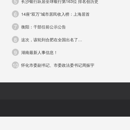
5
长沙银行跃居全球银行第163位 排名创历史
6
14座“双万”城市居民收入榜：上海居首
全
7
衡阳：干部任前公示公告
卸
8
这次，该轮到合肥在全国出名了…
9
湖南最新人事信息！
10
怀化市委副书记、市委政法委书记周振宇