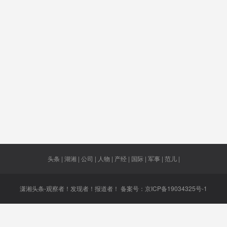
费
件
界上
判截止期
祸港头目
美机构
检察长
限
欧投资
中国人寿
清单事件
市盈率
绝对安
协议
等于8艘
不算犯罪
战略处境
改名
矿用自
航母
了！
车
部法律
投入850万
拒绝餐饮
国会参议
净亏损
浪费
院
头条 | 湖湘 | 公司 | 人物 | 产经 | 国际 | 军事 | 范儿 |
潇湘头条-观察者！发现者！报道者！ 备案号：
京ICP备19034325号-1