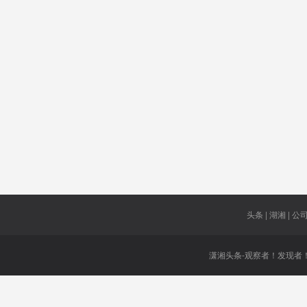
湖泊
当选
只能美国
获胜
车购税
信长星
伪装剧
湘海快线
成型
科技创新
监会
发烧旅客
美国AI
丁程鑫
言论自由
头条 | 湖湘 | 公司 
潇湘头条-观察者！发现者