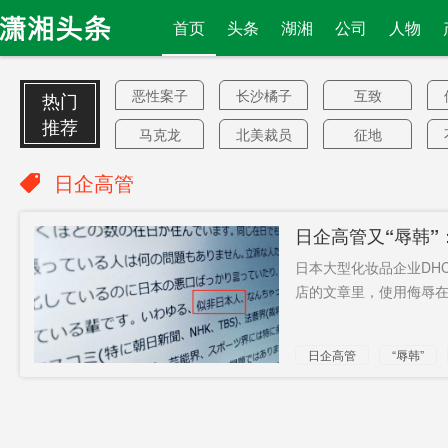
首页
头条
湖湘
公司
人物
恶性案子
长沙橘子
互致
热门
洲
推荐
马克龙
北美裁员
征地
敬静
李迅雷
SUV
日企高管
“国民软件”
以太坊
一批资金
日企高管又“辱韩”
近零
不作为
国内
日本大型化妆品企业DH
云闪付
明年起
2031年
店的文章里，使用侮辱在
已有水手
被困
拉斯维加
日企高管
“辱韩”
斯
AEO
B站
“后院”
广寒坪
“去美国化”
学校玻璃
门
4名平民
当地政策
千金难买