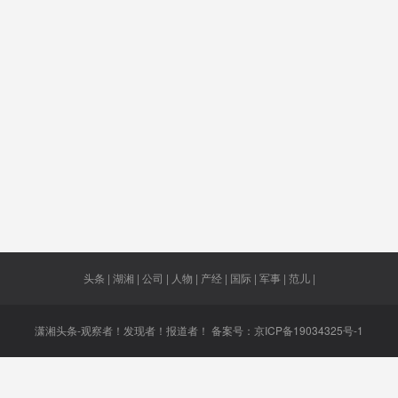
国手机
低产困局
拘捕令
台空军
胰腺功
厂商
阳豆豉
探索
廖国勋
21天.新冠
伊朗科
肺炎
家
税税则
8月28日
轻微型货
总局
真格
车
东奕
进口原油
孙小果
40亿美元
经贸.合作
芙蓉
头条 | 湖湘 | 公司 | 人物 | 产经 | 国际 | 军事 | 范儿 |
潇湘头条-观察者！发现者！报道者！ 备案号：
京ICP备19034325号-1