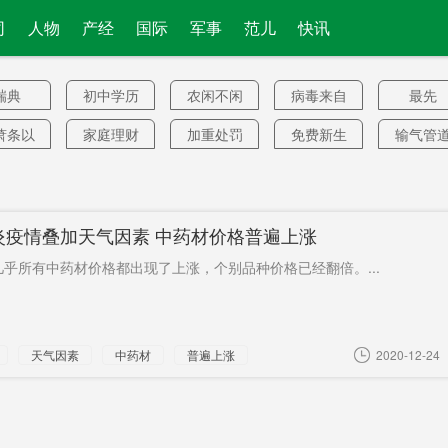
司
人物
产经
国际
军事
范儿
快讯
瑞典
初中学历
农闲不闲
病毒来自
最先
中国
萧条以
家庭理财
加重处罚
免费新生
输气管
来
儿
色起源
能源供给
585万余人
广发银行
奈非
洁工
上限
驾驶
亿元奖
婚姻登
炎疫情叠加天气因素 中药材价格普遍上涨
攻势
大考
《战士》
野枇杷
繁育
乎所有中药材价格都出现了上涨，个别品种价格已经翻倍。...
腊肠
知识分子
重大调整
大型水库
查验
定被告
部分政策
沈从文
巴黎人报
新引擎
天气因素
中药材
普遍上涨
2020-12-24
新
国驱逐
AI驾驶
湘宁
美国对华
参赛
舰
战略
申购
工业投资
又挑衅
严厉制裁
新华村
媒体
第四
廉租房
授勋
湖南投