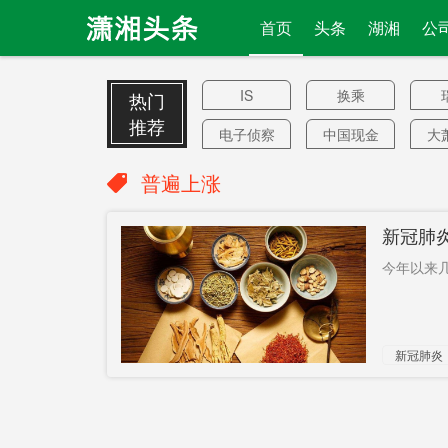
首页
头条
湖湘
公
IS
换乘
热门
推荐
电子侦察
中国现金
大
机
贷
抗击疫情
持谷歌
蓝
普遍上涨
不放？
社交网络
清
新冠肺
中阖管道
多名学生
总
今年以来几
App商店
首度回应
首列商用
首条智轨
裁
新冠肺炎
磁浮
坪塘
渗漏
美
美国奴才
天际岭
马自达
流行毒株
新