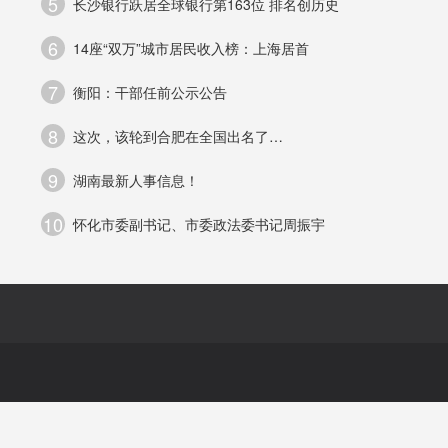
5
长沙银行跃居全球银行第163位 排名创历史
能
6
14座“双万”城市居民收入榜：上海居首
学
7
衡阳：干部任前公示公告
8
这次，该轮到合肥在全国出名了…
.
9
湖南最新人事信息！
10
怀化市委副书记、市委政法委书记周振宇