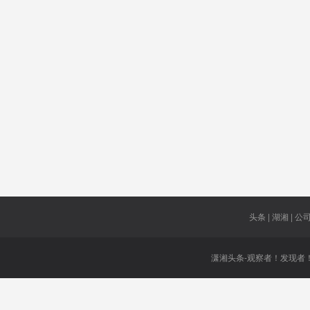
因病致贫
BCI
玩出彩
金马奖
断绝关系
水产品
斥责
3支绑打火
根本区别
机
仅28分钟
跳转
烟花厂
市州创新
泰晤士报
能力
头条 | 湖湘 | 公司 
潇湘头条-观察者！发现者