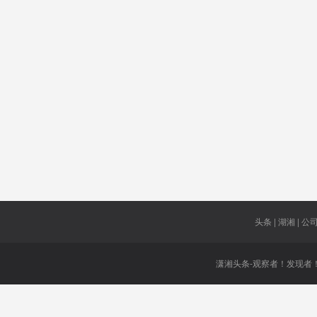
院
自家门口
闲置物品
二宝妈
安徽
边防部队
长沙人
田龙玉
闲置
高尔夫球
场
通州
未达标
AMD
代购大撤
批判
退
头条 | 湖湘 | 公司 
潇湘头条-观察者！发现者