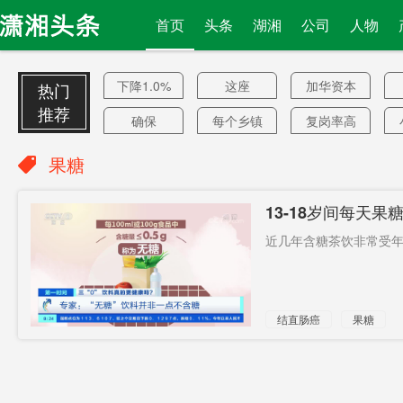
首页
头条
湖湘
公司
人物
下降1.0%
这座
加华资本
热门
推荐
确保
每个乡镇
复岗率高
二级
Netflix
判截止期
果糖
限
婴儿
发函
湖南药品
13-18岁间每天
挑衅
高等院校
3200余套
近几年含糖茶饮非常受年
一卡畅行
燃烧物
骑手
毒教材
收入成绩
直接读大
结直肠癌
果糖
单
专
结束3连降
泰国曼谷
百世
大胃王
清明节
金融法律
即将开建
撤兵
提交参议