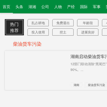
首页
头条
湖湘
公司
人物
产经
国际
军事
乱占耕地
免费退出
年龄段
热门
建房
推荐
投入使用
挖土
进展良好
新高
迫降
带头办大
柴油货车污染
案
贝索斯
余席不多
零食很忙
湖南启动柴油货车污
不全盘出
曾获刑32
公开活动
12部门联动清除“黑尾
售
年
周杰伦
澳外长
农村
90%。...
紧急演练
哀悼
多处建筑
湖南
柴油货车污染
物
土建
高考志愿
科特迪瓦
衍生品
阻止
入校
地级及以
企业倒闭
保障性住