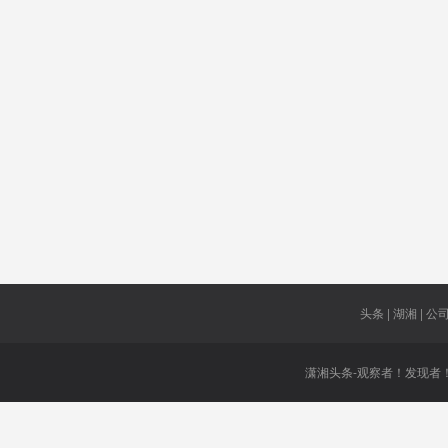
上
潮
房
合肥
小香葱
重挫
有法可依
限200毫升
病例激增
细菌
撤出
6家制造业
江苏
强制休假
基本医疗
凭证免票
袭警罪犯
头条 | 湖湘 | 公司 
潇湘头条-观察者！发现者