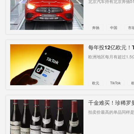
北京汽车持有北京奔驰51
光亮
基尔萨奇
不负责
休斯敦总
留人
推行
奔驰
中国
市
领馆
签证新政
巴西
大家庭
为由
智赋万企
美国军控
每年投12亿欧元！
欧洲地区每月有超过1.5
协定
EQS
欧元
TikTok
千金难买！珍稀罗曼
拍卖价最高的单品同样是1