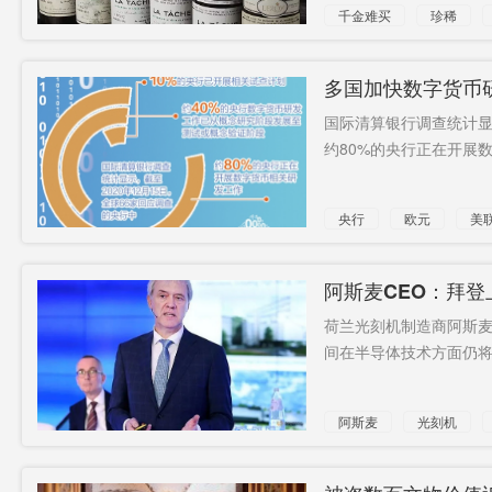
千金难买
珍稀
多国加快数字货币
国际清算银行调查统计显示
约80%的央行正在开展数
央行
欧元
美
阿斯麦CEO：拜
荷兰光刻机制造商阿斯麦
间在半导体技术方面仍将出
阿斯麦
光刻机