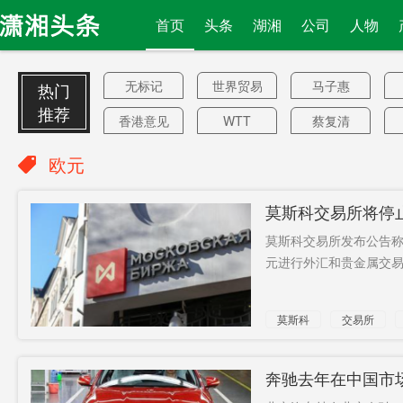
首页
头条
湖湘
公司
人物
无标记
世界贸易
马子惠
热门
组织
推荐
香港意见
WTT
蔡复清
印度演员
薄弱环节
T-90坦克
欧元
头目
举行
违法所得
莫斯科交易所将停
日本高官
鳙鱼
达美
莫斯科交易所发布公告称
外访
网格化
公摊
英德
元进行外汇和贵金属交易。
立体车库
国歌
女网
莫斯科
交易所
故事
美对华为
一年冻薪
影院正
木匠
球星
奔驰去年在中国市场
面罩
萨德
抗菌药