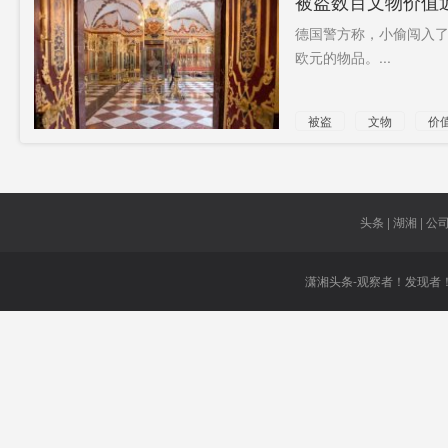
被盗数百文物价值
德国警方称，小偷闯入了
欧元的物品。...
被盗
文物
价
战后
最大
盗
头条 | 湖湘 | 公司 
潇湘头条-观察者！发现者