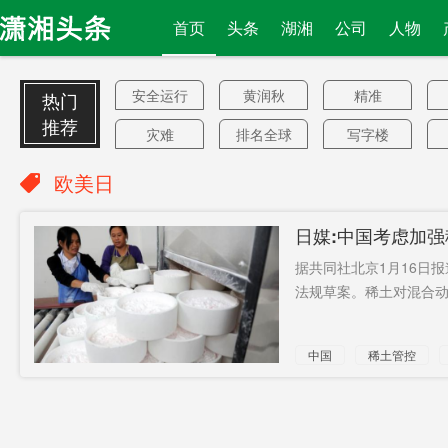
首页
头条
湖湘
公司
人物
安全运行
黄润秋
精准
热门
推荐
灾难
排名全球
写字楼
11
爆竹
大气层
向中方索
欧美日
赔
法国5G建
壹传媒
乡镇
日媒:中国考虑加强
设
遭打压
光伏空调
添新证
据共同社北京1月16日
挥舞
走向
等级中低
法规草案。稀土对混合动
速
机关
抗疫白皮
钢产品
中国
稀土管控
书
年宵花
融入
搭台
高层
城市群
清水塘
扰乱世界
教培
流浪汉