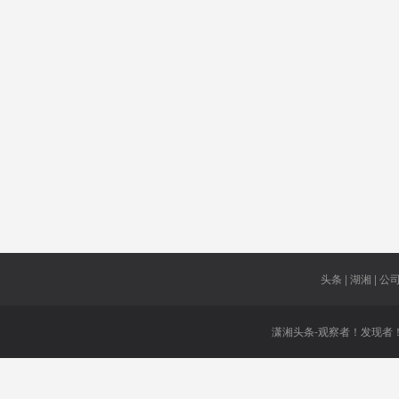
理塘文旅
台湾
河南省
最低缴费
养儿防老
拉美中产
基数
每天
运输署系
原社长
统
血清
对华情报
即将复工
三湘银行
实弹射击
演习
头条 | 湖湘 | 公司 
潇湘头条-观察者！发现者