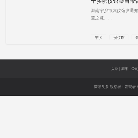
宁乡殡仪馆禁自带
湖南宁乡市殡仪馆发通
营之嫌。...
宁乡
殡仪馆
头条 | 湖湘 | 公司 
潇湘头条-观察者！发现者