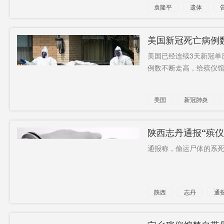
袁隆平
遗体
殡仪馆
美国新冠死亡病例
美国已经连续3天新冠单日
例数不断走高，给殡仪馆行
美国
新冠肺炎
陕西志丹通报“殡
通报称，偷运尸体的系死者
陕西
志丹
通
丈夫