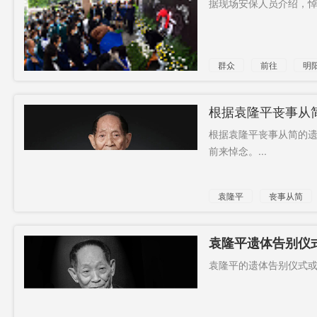
据现场安保人员介绍，悼念
暴徒
裸体
香港特首
产业招商
“我要发”
抢跑
张值
群众
前往
明
复星医药
低碳建筑
燃烧物
医养中心
青瓦台
湖南师大
根据袁隆平丧事从
附中
根据袁隆平丧事从简的
脑洞
图谱
前来悼念。...
袁隆平
丧事从简
袁隆平遗体告别仪
仪馆馆长：正在筹
袁隆平的遗体告别仪式或