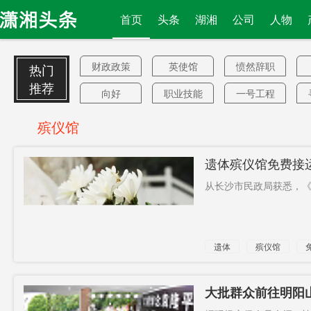
首页
头条
湖湘
公司
人物
财政政策
英使馆
愤然辞职
热门
推荐
向好
职业技能
一号工程
培训
5G时代
宋涛
测试仪
殡仪馆
本科生
嘉年华
职级
遗体殡仪馆免费接
最坏打算
首次创业
国产大豆
例》9月1日实施
从长沙市民政局获悉，《
入湘
参保人员
扫码支付
是否
休市
提出上诉
遗体
殡仪馆
新人
300平方公
供应主导
里
地位
黄军其
反目开撕
4000元
大批群众前往明阳
成花海
香港袭警
跨境电商
因疫情