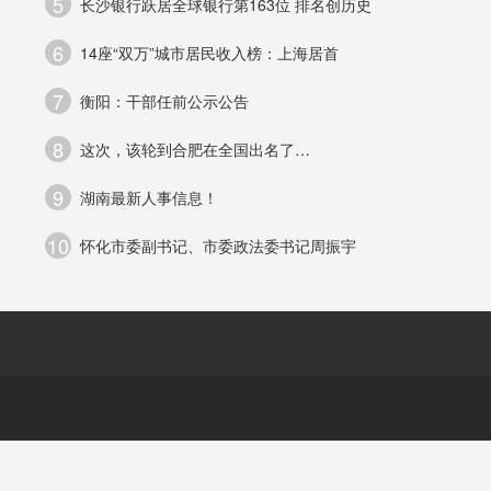
5
长沙银行跃居全球银行第163位 排名创历史
户
6
14座“双万”城市居民收入榜：上海居首
7
衡阳：干部任前公示公告
账
8
这次，该轮到合肥在全国出名了…
9
湖南最新人事信息！
10
怀化市委副书记、市委政法委书记周振宇