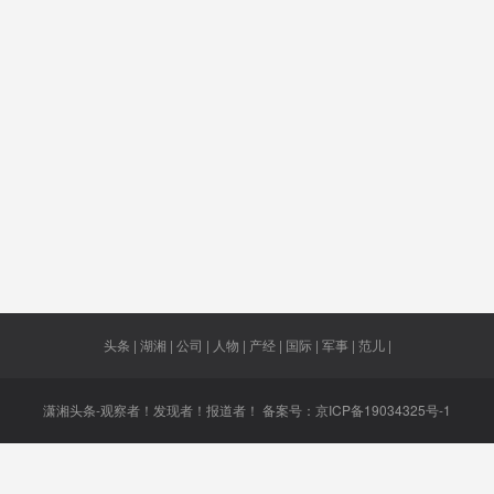
模范
学校
本农田
全面实行
支出
消失
25万余
有权
昆仑
高等教育
城乡养老
烟火
保险
误射
跪美
重伤
霸道
办对公
号
港居民
岳阳港
澳门特区
七一勋章
碳减排
头条 | 湖湘 | 公司 | 人物 | 产经 | 国际 | 军事 | 范儿 |
潇湘头条-观察者！发现者！报道者！ 备案号：
京ICP备19034325号-1