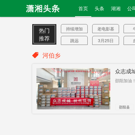
首页
头条
湖湘
公
持续增加
老电影基
热门
地
推荐
跳远
3月25日
搞腐败
李锦记
新
河伯乡
陈邦
独立组网
联
众志成
美军撤离
兑换商品
4
力抗疫
邵阳加油！
万达广场
金融服务
支
湖南许达
跨域通办
分
邵阳县
哲
高收入
副秘书长
珍
嘲弄
正当防卫
观
第三方
国货
女