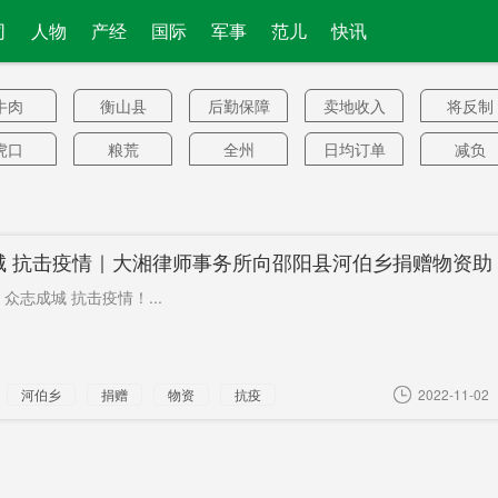
司
人物
产经
国际
军事
范儿
快讯
牛肉
衡山县
后勤保障
卖地收入
将反制
虎口
粮荒
全州
日均订单
减负
量
发癌症
落网
背靠背
集聚
阴性
合巡航
防空导弹
研制出
烟花爆竹
避难所
城 抗击疫情｜大湘律师事务所向邵阳县河伯乡捐赠物资助
名揽炒派
解决
连续访问
奢侈品
獐子岛
众志成城 抗击疫情！...
援湖北
台湾海峡
省直
执法
再战
演练
类处理
国际酒店
最伟大国
产业工人
十三星
河伯乡
捐赠
物资
抗疫
2022-11-02
家
爱生命
百世
高频
商场
宠物狗
音湖路
湖南郴州
校外培训
美众院
努力
机构
生宿舍
场外交易
封锁
抗震救灾
25所中