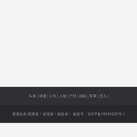
场景
紫外线
城轨
罗技
无人机
“开门红
高明
将延期
发展
职业教育
人大代
保镖
炸毁坦克
新风险
特岗计划
领先
国女子
托起
借款
濒海战舰
配套率
头条 | 湖湘 | 公司 | 人物 | 产经 | 国际 | 军事 | 范儿 |
潇湘头条-观察者！发现者！报道者！ 备案号：
京ICP备19034325号-1