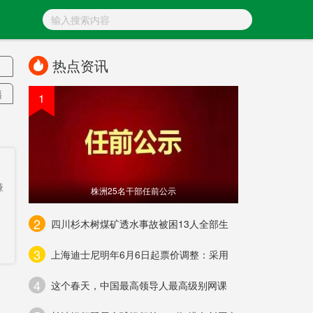
热点资讯
籍
1
绩
案
备
嫌
株洲25名干部任前公示
到
2
四川杉木树煤矿透水事故被困13人全部生
年
3
上海迪士尼明年6月6日起票价调整：采用
意
4
搜
这个春天，中国最高领导人最高级别网课
用