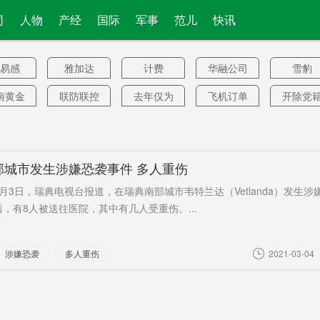
司
人物
产经
国际
军事
范儿
快讯
易感
雅加达
计费
华融公司
雪豹
南黄金
联防联控
去年仅为
飞机订单
开除党
梦思
国企
几道坎
湘西
中考成
南院
京沪
大年三十
药妆
F16军购
部城市发生涉嫌恐袭事件 多人重伤
梅尔
大件运输
马耳他
葛优躺
空军装
月3日，瑞典电视台报道，在瑞典南部城市韦特兰达（Vetlanda）发生涉
普惠
美财政赤
华人社区
民办园
率先收
，有8人被送往医院，其中有几人受重伤。...
字
钱
制公交
湖南各地
美疾控中
A型车
放假一
涉嫌恐袭
多人重伤
2021-03-04
心
商大使
休战
首台陆上
东湖寺村
文化创
陈淼
抖音海外
民生商品
每8.5个人
名突击
版
查
网络
与日俱增
必须阻止
奢望
更多应