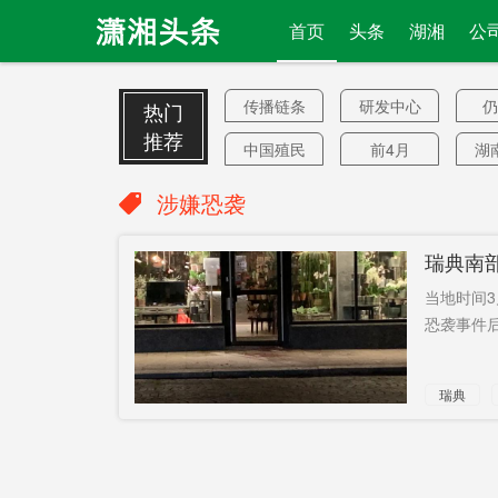
首页
头条
湖湘
公
传播链条
研发中心
仍
热门
推荐
中国殖民
前4月
湖
地
“第六只眼”
压减率
李
涉嫌恐袭
业态
党魁
湖
瑞典南
韩紧急叫
统治美国
勒
当地时间3
停
度过疫情
刘晓
恐袭事件后
签注申请
火车票代
定
瑞典
售点
汤素兰
2.2万卖了
招
水厂
分拆
长途冷链
没戏