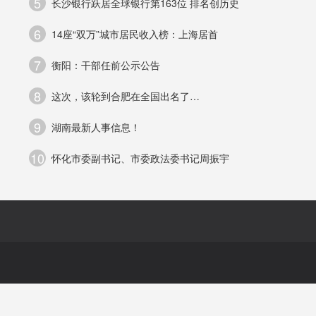
5
长沙银行跃居全球银行第163位 排名创历史
”
6
14座“双万”城市居民收入榜：上海居首
表
7
衡阳：干部任前公示公告
8
这次，该轮到合肥在全国出名了…
9
湖南最新人事信息！
10
怀化市委副书记、市委政法委书记周振宇