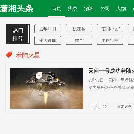
首页
头条
湖湘
公司
人物
去年11月
桃江县
“定制小团”
热门
推荐
中天新闻
增产
美疾控中
台
心
认定
试图跳楼
海莱坞
着陆火星
自杀
1-4月
富国
西山
天问一号成功着陆
“禁华为”
原油宝
效仿英国
成功
5月15日，天问一号着
边境争端
携程
党组书记
次火星探测任务着陆火星取
有外国操
开铺沥青
东京奥组
天问一号
着陆火星
控？
委
中观天下
纪委
“建档立卡”
租赁期限
发型师
合欢盆距
兰
武冈
港警拘3人
机票